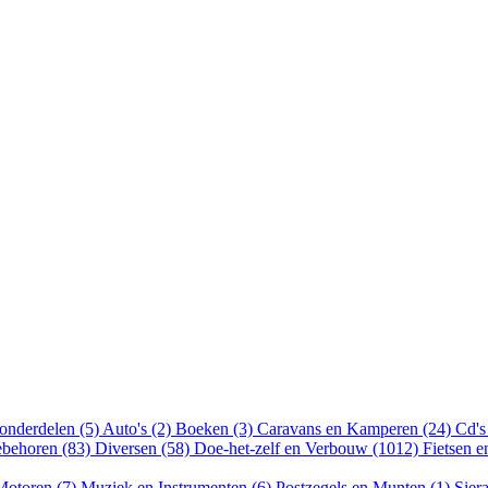
onderdelen (5)
Auto's (2)
Boeken (3)
Caravans en Kamperen (24)
Cd's
ebehoren (83)
Diversen (58)
Doe-het-zelf en Verbouw (1012)
Fietsen 
Motoren (7)
Muziek en Instrumenten (6)
Postzegels en Munten (1)
Sier