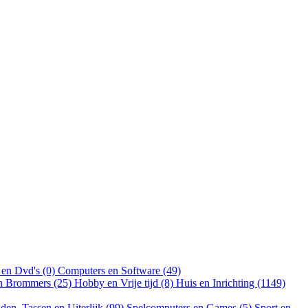
 en Dvd's (0)
Computers en Software (49)
en Brommers (25)
Hobby en Vrije tijd (8)
Huis en Inrichting (1149)
aden, Tassen en Uiterlijk (99)
Spelcomputers en Games (5)
Sport en