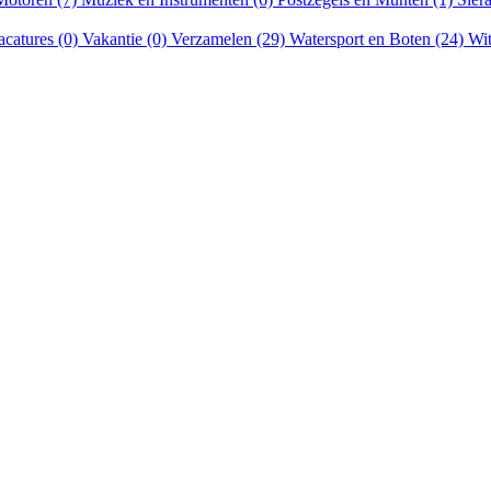
acatures (0)
Vakantie (0)
Verzamelen (29)
Watersport en Boten (24)
Wit