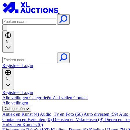
NL
Registreer
Login
NL
Registreer
Login
Alle veilingen
Categorieën
Zelf veilen
Contact
Alle veilingen
Categorieën
Antiek en Kunst (4)
Audio, Tv en Foto (66)
Auto diversen (59)
Auto-
Contacten en Berichten (0)
Diensten en Vakmensen (9)
Dieren en To
Huizen en Kamers (0)
Kinderen en Baby's (107)
Kleding | Dames (8)
Kleding | Heren (76)