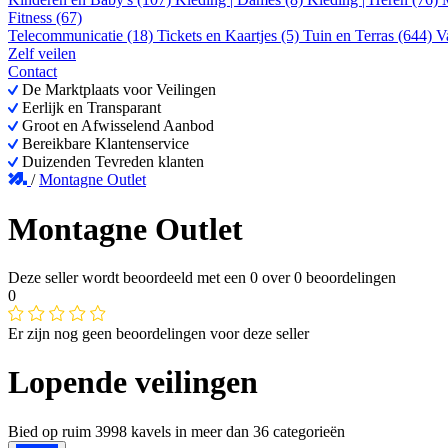
Fitness (67)
Telecommunicatie (18)
Tickets en Kaartjes (5)
Tuin en Terras (644)
V
Zelf veilen
Contact
De Marktplaats voor Veilingen
Eerlijk en Transparant
Groot en Afwisselend Aanbod
Bereikbare Klantenservice
Duizenden Tevreden klanten
/
Montagne Outlet
Montagne Outlet
Deze seller wordt beoordeeld met een
0
over
0 beoordelingen
0
Er zijn nog geen beoordelingen voor deze seller
Lopende veilingen
Bied op ruim
3998 kavels
in meer dan
36 categorieën