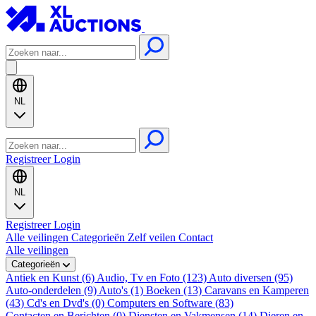
NL
Registreer
Login
NL
Registreer
Login
Alle veilingen
Categorieën
Zelf veilen
Contact
Alle veilingen
Categorieën
Antiek en Kunst (6)
Audio, Tv en Foto (123)
Auto diversen (95)
Auto-onderdelen (9)
Auto's (1)
Boeken (13)
Caravans en Kamperen
(43)
Cd's en Dvd's (0)
Computers en Software (83)
Contacten en Berichten (0)
Diensten en Vakmensen (14)
Dieren en