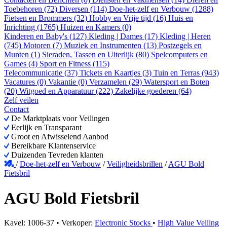
Toebehoren (72)
Diversen (114)
Doe-het-zelf en Verbouw (1288)
Fietsen en Brommers (32)
Hobby en Vrije tijd (16)
Huis en
Inrichting (1765)
Huizen en Kamers (0)
Kinderen en Baby's (127)
Kleding | Dames (17)
Kleding | Heren
(745)
Motoren (7)
Muziek en Instrumenten (13)
Postzegels en
Munten (1)
Sieraden, Tassen en Uiterlijk (80)
Spelcomputers en
Games (4)
Sport en Fitness (115)
Telecommunicatie (37)
Tickets en Kaartjes (3)
Tuin en Terras (943)
Vacatures (0)
Vakantie (0)
Verzamelen (29)
Watersport en Boten
(20)
Witgoed en Apparatuur (222)
Zakelijke goederen (64)
Zelf veilen
Contact
De Marktplaats voor Veilingen
Eerlijk en Transparant
Groot en Afwisselend Aanbod
Bereikbare Klantenservice
Duizenden Tevreden klanten
/
Doe-het-zelf en Verbouw
/
Veiligheidsbrillen
/
AGU Bold
Fietsbril
AGU Bold Fietsbril
Kavel: 1006-37 • Verkoper:
Electronic Stocks
•
High Value Veiling