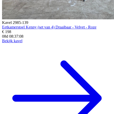
Kavel 2985-139
Eetkamerstoel Kenny (set van 4) Draaibaar - Velvet - Roze
€ 198
08d 08:37:07
Bekijk kavel