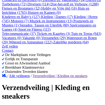
Toebehoren (72)
Diversen (114)
Doe-het-zelf en Verbouw (1288)
Fietsen en Brommers (32)
Hobby en Vrije tijd (16)
Huis en
Inrichting (1765)
Huizen en Kamers (0)
Kinderen en Baby's (127)
Kleding | Dames (17)
Kleding | Heren
(745)
Motoren (7)
Muziek en Instrumenten (13)
Postzegels en
Munten (1)
Sieraden, Tassen en Uiterlijk (80)
Spelcomputers en
Games (4)
Sport en Fitness (115)
Telecommunicatie (37)
Tickets en Kaartjes (3)
Tuin en Terras (943)
Vacatures (0)
Vakantie (0)
Verzamelen (29)
Watersport en Boten
(20)
Witgoed en Apparatuur (222)
Zakelijke goederen (64)
Zelf veilen
Contact
De Marktplaats voor Veilingen
Eerlijk en Transparant
Groot en Afwisselend Aanbod
Bereikbare Klantenservice
Duizenden Tevreden klanten
/
Alle veilingen
/
Verzendveiling | Kleding en sneakers
Verzendveiling | Kleding en
sneakers