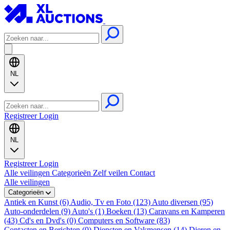
NL
Registreer
Login
NL
Registreer
Login
Alle veilingen
Categorieën
Zelf veilen
Contact
Alle veilingen
Categorieën
Antiek en Kunst (6)
Audio, Tv en Foto (123)
Auto diversen (95)
Auto-onderdelen (9)
Auto's (1)
Boeken (13)
Caravans en Kamperen
(43)
Cd's en Dvd's (0)
Computers en Software (83)
Contacten en Berichten (0)
Diensten en Vakmensen (14)
Dieren en