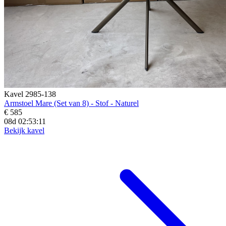
Kavel 2985-138
Armstoel Mare (Set van 8) - Stof - Naturel
€ 585
08d 02:53:09
Bekijk kavel