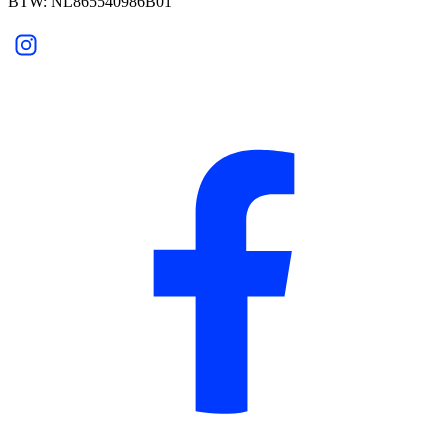
BTW: NL865540986B01