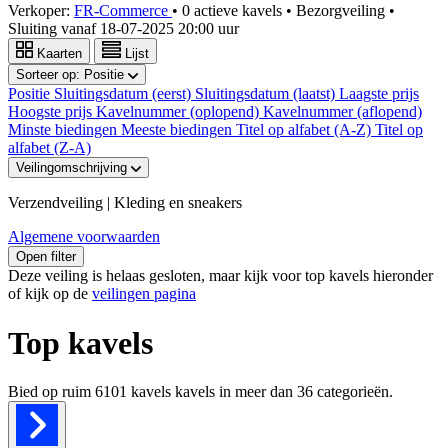
Verkoper:
FR-Commerce
•
0 actieve kavels
•
Bezorgveiling
•
Sluiting vanaf
18-07-2025 20:00 uur
Kaarten
Lijst
Sorteer op:
Positie
Positie
Sluitingsdatum (eerst)
Sluitingsdatum (laatst)
Laagste prijs
Hoogste prijs
Kavelnummer (oplopend)
Kavelnummer (aflopend)
Minste biedingen
Meeste biedingen
Titel op alfabet (A-Z)
Titel op
alfabet (Z-A)
Veilingomschrijving
Verzendveiling | Kleding en sneakers
Algemene voorwaarden
Open filter
Deze veiling is helaas gesloten, maar kijk voor top kavels hieronder
of kijk op de
veilingen pagina
Top kavels
Bied op ruim
6101 kavels
kavels in meer dan
36
categorieën.