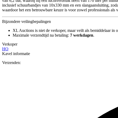
van 6,2 bar, waarbij hij een luchtverbruik heeft van 170 liter per mi
inclusief schuurbandjes van 10x330 mm en een slangaansluiting, zoda
waardoor het een betrouwbare keuze is voor zowel professionals als 
Bijzondere veilingbepalingen
XL Auctions is niet de verkoper, maar veilt als bemiddelaar in o
Maximale verzendtijd na betaling:
7 werkdagen
.
Verkoper
HO
Kavel informatie
Verzenden: