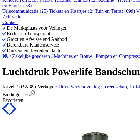
en Fitness (78)
Telecommunicatie (25)
Tickets en Kaartjes (2)
Tuin en Terras (699)
V
Zelf veilen
Contact
De Marktplaats voor Veilingen
Eerlijk en Transparant
Groot en Afwisselend Aanbod
Bereikbare Klantenservice
Duizenden Tevreden klanten
/
Zakelijke goederen
/
Machines en Bouw | Pompen en Compress
Luchtdruk Powerlife Bandschu
Kavel: 1022-38 • Verkoper:
HO
•
Verzendveiling Gereedschap, Huisho
Biedingen:
0
Favorieten: