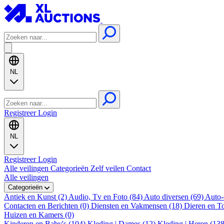
NL
Registreer
Login
NL
Registreer
Login
Alle veilingen
Categorieën
Zelf veilen
Contact
Alle veilingen
Categorieën
Antiek en Kunst (2)
Audio, Tv en Foto (84)
Auto diversen (69)
Auto-
Contacten en Berichten (0)
Diensten en Vakmensen (18)
Dieren en T
Huizen en Kamers (0)
Kinderen en Baby's (104)
Kleding | Dames (12)
Kleding | Heren (13