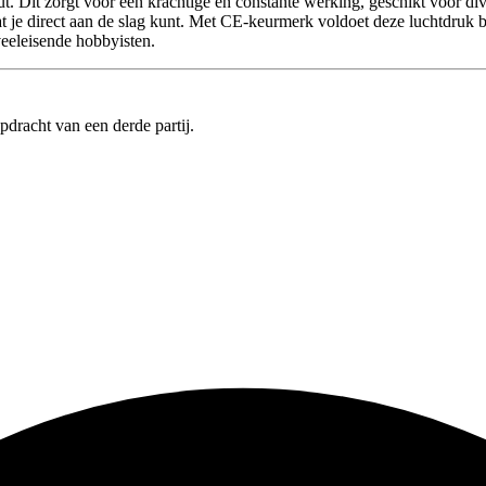
nuut. Dit zorgt voor een krachtige en constante werking, geschikt voor d
t je direct aan de slag kunt. Met CE-keurmerk voldoet deze luchtdruk 
veeleisende hobbyisten.
pdracht van een derde partij.