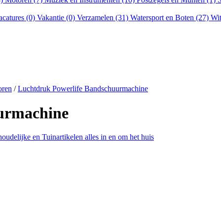
acatures (0)
Vakantie (0)
Verzamelen (31)
Watersport en Boten (27)
Wit
oren
/
Luchtdruk Powerlife Bandschuurmachine
urmachine
udelijke en Tuinartikelen alles in en om het huis