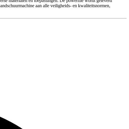
iverse materialen en toepassingen. De powerfile wordt geleverd
bandschuurmachine aan alle veiligheids- en kwaliteitsnormen,