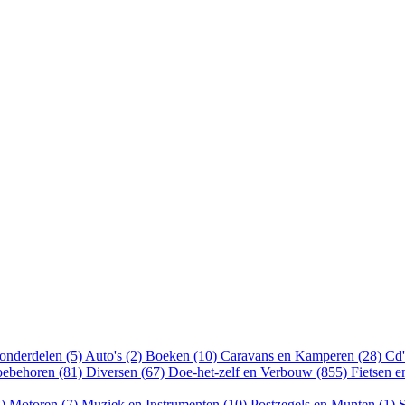
onderdelen (5)
Auto's (2)
Boeken (10)
Caravans en Kamperen (28)
Cd'
oebehoren (81)
Diversen (67)
Doe-het-zelf en Verbouw (855)
Fietsen 
8)
Motoren (7)
Muziek en Instrumenten (10)
Postzegels en Munten (1)
S