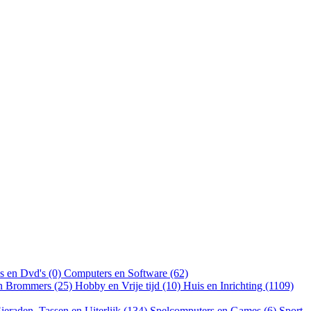
s en Dvd's (0)
Computers en Software (62)
en Brommers (25)
Hobby en Vrije tijd (10)
Huis en Inrichting (1109)
ieraden, Tassen en Uiterlijk (134)
Spelcomputers en Games (6)
Sport