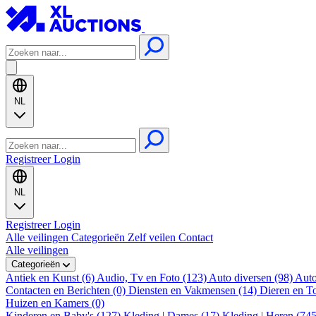
NL
Registreer
Login
NL
Registreer
Login
Alle veilingen
Categorieën
Zelf veilen
Contact
Alle veilingen
Categorieën
Antiek en Kunst (6)
Audio, Tv en Foto (123)
Auto diversen (98)
Auto
Contacten en Berichten (0)
Diensten en Vakmensen (14)
Dieren en T
Huizen en Kamers (0)
Kinderen en Baby's (127)
Kleding | Dames (17)
Kleding | Heren (74