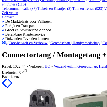
en Fitness (116)
Telecommunicatie (37)
Tickets en Kaartjes (3)
Tuin en Terras (923)
V
Zelf veilen
Contact
De Marktplaats voor Veilingen
Eerlijk en Transparant
Groot en Afwisselend Aanbod
Bereikbare Klantenservice
Duizenden Tevreden klanten
/
Doe-het-zelf en Verbouw
/
Gereedschap | Handgereedschap
/
Co
Connectortang / Montagetang + 
Kavel: 1022-44 • Verkoper:
HO
•
Verzendveiling Gereedschap, Huisho
Biedingen:
0
Favorieten: