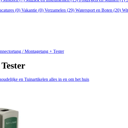
acatures (0)
Vakantie (0)
Verzamelen (29)
Watersport en Boten (20)
Wit
nnectortang / Montagetang + Tester
Tester
udelijke en Tuinartikelen alles in en om het huis