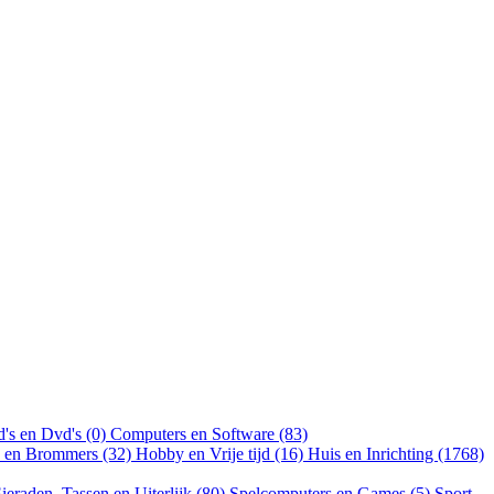
's en Dvd's (0)
Computers en Software (83)
n en Brommers (32)
Hobby en Vrije tijd (16)
Huis en Inrichting (1768)
ieraden, Tassen en Uiterlijk (80)
Spelcomputers en Games (5)
Sport