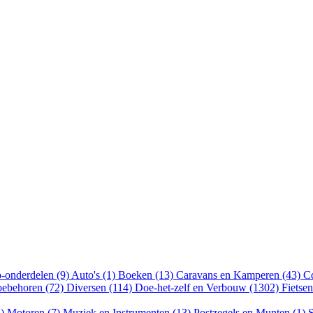
-onderdelen (9)
Auto's (1)
Boeken (13)
Caravans en Kamperen (43)
Cd
oebehoren (72)
Diversen (114)
Doe-het-zelf en Verbouw (1302)
Fietse
5)
Motoren (7)
Muziek en Instrumenten (13)
Postzegels en Munten (1)
S