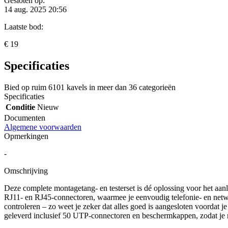
Gesloten op:
14 aug. 2025 20:56
Laatste bod:
€ 19
Specificaties
Bied op ruim
6101 kavels
in meer dan
36 categorieën
Specificaties
Conditie
Nieuw
Documenten
Algemene voorwaarden
Opmerkingen
-
Omschrijving
Deze complete montagetang- en testerset is dé oplossing voor het aan
RJ11- en RJ45-connectoren, waarmee je eenvoudig telefonie- en netwerk
controleren – zo weet je zeker dat alles goed is aangesloten voordat je
geleverd inclusief 50 UTP-connectoren en beschermkappen, zodat je me