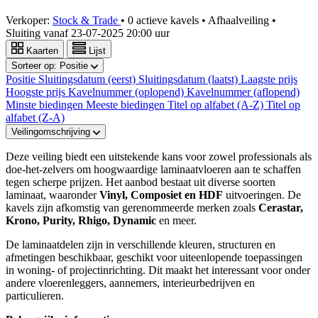
Verkoper:
Stock & Trade
•
0 actieve kavels
•
Afhaalveiling
•
Sluiting vanaf
23-07-2025 20:00 uur
Kaarten
Lijst
Sorteer op:
Positie
Positie
Sluitingsdatum (eerst)
Sluitingsdatum (laatst)
Laagste prijs
Hoogste prijs
Kavelnummer (oplopend)
Kavelnummer (aflopend)
Minste biedingen
Meeste biedingen
Titel op alfabet (A-Z)
Titel op
alfabet (Z-A)
Veilingomschrijving
Deze veiling biedt een uitstekende kans voor zowel professionals als
doe-het-zelvers om hoogwaardige laminaatvloeren aan te schaffen
tegen scherpe prijzen. Het aanbod bestaat uit diverse soorten
laminaat, waaronder
Vinyl, Composiet en HDF
uitvoeringen. De
kavels zijn afkomstig van gerenommeerde merken zoals
Cerastar,
Krono, Purity, Rhigo, Dynamic
en meer.
De laminaatdelen zijn in verschillende kleuren, structuren en
afmetingen beschikbaar, geschikt voor uiteenlopende toepassingen
in woning- of projectinrichting. Dit maakt het interessant voor onder
andere vloerenleggers, aannemers, interieurbedrijven en
particulieren.