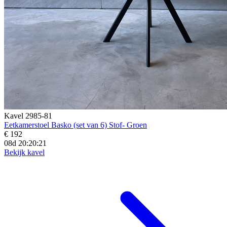
Kavel 2985-81
Eetkamerstoel Basko (set van 6) Stof- Groen
€ 192
08d 20:20:19
Bekijk kavel