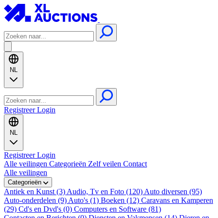
NL
Registreer
Login
NL
Registreer
Login
Alle veilingen
Categorieën
Zelf veilen
Contact
Alle veilingen
Categorieën
Antiek en Kunst (3)
Audio, Tv en Foto (120)
Auto diversen (95)
Auto-onderdelen (9)
Auto's (1)
Boeken (12)
Caravans en Kamperen
(29)
Cd's en Dvd's (0)
Computers en Software (81)
Contacten en Berichten (0)
Diensten en Vakmensen (14)
Dieren en