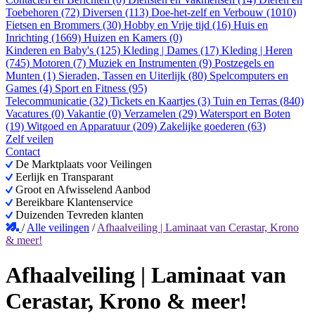
Toebehoren (72)
Diversen (113)
Doe-het-zelf en Verbouw (1010)
Fietsen en Brommers (30)
Hobby en Vrije tijd (16)
Huis en
Inrichting (1669)
Huizen en Kamers (0)
Kinderen en Baby's (125)
Kleding | Dames (17)
Kleding | Heren
(745)
Motoren (7)
Muziek en Instrumenten (9)
Postzegels en
Munten (1)
Sieraden, Tassen en Uiterlijk (80)
Spelcomputers en
Games (4)
Sport en Fitness (95)
Telecommunicatie (32)
Tickets en Kaartjes (3)
Tuin en Terras (840)
Vacatures (0)
Vakantie (0)
Verzamelen (29)
Watersport en Boten
(19)
Witgoed en Apparatuur (209)
Zakelijke goederen (63)
Zelf veilen
Contact
De Marktplaats voor Veilingen
Eerlijk en Transparant
Groot en Afwisselend Aanbod
Bereikbare Klantenservice
Duizenden Tevreden klanten
/
Alle veilingen
/
Afhaalveiling | Laminaat van Cerastar, Krono
& meer!
Afhaalveiling | Laminaat van
Cerastar, Krono & meer!