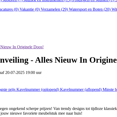
acatures (0)
Vakantie (0)
Verzamelen (29)
Watersport en Boten (20)
Wit
 Nieuw In Originele Doos!
veiling - Alles Nieuw In Origine
anaf
20-07-2025 19:00 uur
gste prijs
Kavelnummer (oplopend)
Kavelnummer (aflopend)
Minste 
n ongekend scherpe prijzen! Van trendy designs tot tijdloze klassieker
em jouw nieuwe favoriete meubelstuk mee naar huis!