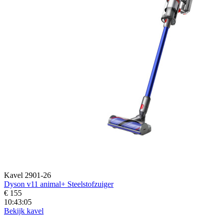
Kavel 2901-26
Dyson v11 animal+ Steelstofzuiger
€ 155
10:43:04
Bekijk kavel