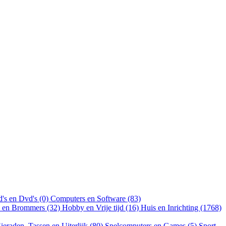
's en Dvd's (0)
Computers en Software (83)
n en Brommers (32)
Hobby en Vrije tijd (16)
Huis en Inrichting (1768)
ieraden, Tassen en Uiterlijk (80)
Spelcomputers en Games (5)
Sport