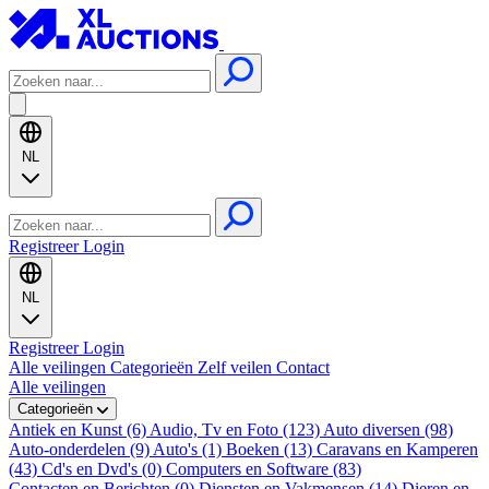
NL
Registreer
Login
NL
Registreer
Login
Alle veilingen
Categorieën
Zelf veilen
Contact
Alle veilingen
Categorieën
Antiek en Kunst (6)
Audio, Tv en Foto (123)
Auto diversen (98)
Auto-onderdelen (9)
Auto's (1)
Boeken (13)
Caravans en Kamperen
(43)
Cd's en Dvd's (0)
Computers en Software (83)
Contacten en Berichten (0)
Diensten en Vakmensen (14)
Dieren en