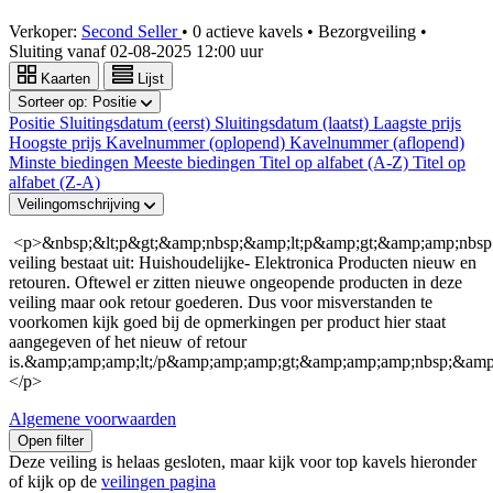
Verkoper:
Second Seller
•
0 actieve kavels
•
Bezorgveiling
•
Sluiting vanaf
02-08-2025 12:00 uur
Kaarten
Lijst
Sorteer op:
Positie
Positie
Sluitingsdatum (eerst)
Sluitingsdatum (laatst)
Laagste prijs
Hoogste prijs
Kavelnummer (oplopend)
Kavelnummer (aflopend)
Minste biedingen
Meeste biedingen
Titel op alfabet (A-Z)
Titel op
alfabet (Z-A)
Veilingomschrijving
<p>&nbsp;&lt;p&gt;&amp;nbsp;&amp;lt;p&amp;gt;&amp;amp;nbsp
veiling bestaat uit: Huishoudelijke- Elektronica Producten nieuw en
retouren. Oftewel er zitten nieuwe ongeopende producten in deze
veiling maar ook retour goederen. Dus voor misverstanden te
voorkomen kijk goed bij de opmerkingen per product hier staat
aangegeven of het nieuw of retour
is.&amp;amp;amp;lt;/p&amp;amp;amp;gt;&amp;amp;amp;nbsp;&amp;
</p>
Algemene voorwaarden
Open filter
Deze veiling is helaas gesloten, maar kijk voor top kavels hieronder
of kijk op de
veilingen pagina