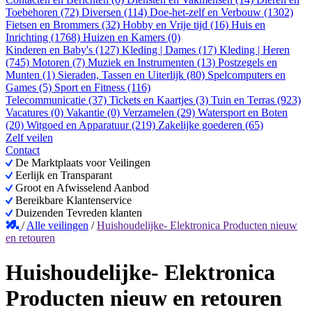
Toebehoren (72)
Diversen (114)
Doe-het-zelf en Verbouw (1302)
Fietsen en Brommers (32)
Hobby en Vrije tijd (16)
Huis en
Inrichting (1768)
Huizen en Kamers (0)
Kinderen en Baby's (127)
Kleding | Dames (17)
Kleding | Heren
(745)
Motoren (7)
Muziek en Instrumenten (13)
Postzegels en
Munten (1)
Sieraden, Tassen en Uiterlijk (80)
Spelcomputers en
Games (5)
Sport en Fitness (116)
Telecommunicatie (37)
Tickets en Kaartjes (3)
Tuin en Terras (923)
Vacatures (0)
Vakantie (0)
Verzamelen (29)
Watersport en Boten
(20)
Witgoed en Apparatuur (219)
Zakelijke goederen (65)
Zelf veilen
Contact
De Marktplaats voor Veilingen
Eerlijk en Transparant
Groot en Afwisselend Aanbod
Bereikbare Klantenservice
Duizenden Tevreden klanten
/
Alle veilingen
/
Huishoudelijke- Elektronica Producten nieuw
en retouren
Huishoudelijke- Elektronica
Producten nieuw en retouren