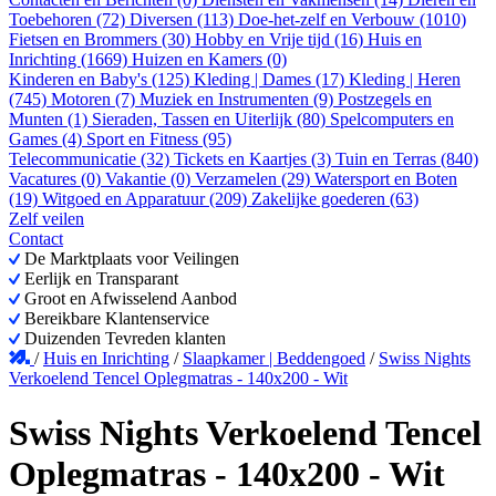
Toebehoren (72)
Diversen (113)
Doe-het-zelf en Verbouw (1010)
Fietsen en Brommers (30)
Hobby en Vrije tijd (16)
Huis en
Inrichting (1669)
Huizen en Kamers (0)
Kinderen en Baby's (125)
Kleding | Dames (17)
Kleding | Heren
(745)
Motoren (7)
Muziek en Instrumenten (9)
Postzegels en
Munten (1)
Sieraden, Tassen en Uiterlijk (80)
Spelcomputers en
Games (4)
Sport en Fitness (95)
Telecommunicatie (32)
Tickets en Kaartjes (3)
Tuin en Terras (840)
Vacatures (0)
Vakantie (0)
Verzamelen (29)
Watersport en Boten
(19)
Witgoed en Apparatuur (209)
Zakelijke goederen (63)
Zelf veilen
Contact
De Marktplaats voor Veilingen
Eerlijk en Transparant
Groot en Afwisselend Aanbod
Bereikbare Klantenservice
Duizenden Tevreden klanten
/
Huis en Inrichting
/
Slaapkamer | Beddengoed
/
Swiss Nights
Verkoelend Tencel Oplegmatras - 140x200 - Wit
Swiss Nights Verkoelend Tencel
Oplegmatras - 140x200 - Wit