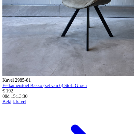
Kavel 2985-81
Eetkamerstoel Basko (set van 6) Stof- Groen
€ 192
08d 15:13:29
Bekijk kavel