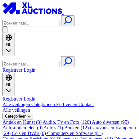
NL
Registreer
Login
NL
Registreer
Login
Alle veilingen
Categorieën
Zelf veilen
Contact
Alle veilingen
Categorieën
Antiek en Kunst (3)
Audio, Tv en Foto (120)
Auto diversen (95)
Auto-onderdelen (9)
Auto's (1)
Boeken (12)
Caravans en Kamperen
(29)
Cd's en Dvd's (0)
Computers en Software (81)
Contacten en Berichten (0)
Diensten en Vakmensen (14)
Dieren en