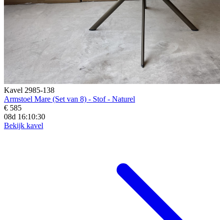
Kavel 2985-138
Armstoel Mare (Set van 8) - Stof - Naturel
€ 585
08d 16:10:29
Bekijk kavel