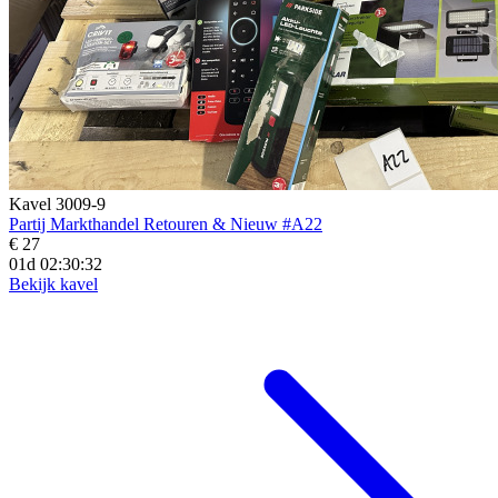
Kavel 3009-9
Partij Markthandel Retouren & Nieuw #A22
€ 27
01d 02:30:31
Bekijk kavel