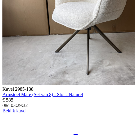
Kavel 2985-138
Armstoel Mare (Set van 8) - Stof - Naturel
€ 585
08d 03:29:31
Bekijk kavel