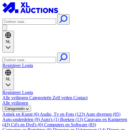
NL
Registreer
Login
NL
Registreer
Login
Alle veilingen
Categorieën
Zelf veilen
Contact
Alle veilingen
Categorieën
Antiek en Kunst (6)
Audio, Tv en Foto (123)
Auto diversen (95)
Auto-onderdelen (9)
Auto's (1)
Boeken (13)
Caravans en Kamperen
(43)
Cd's en Dvd's (0)
Computers en Software (83)
Contacten en Berichten (0)
Diensten en Vakmensen (14)
Dieren en