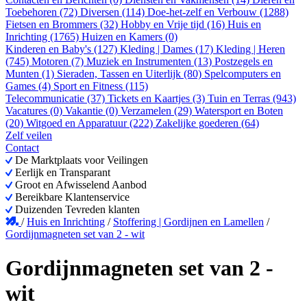
Toebehoren (72)
Diversen (114)
Doe-het-zelf en Verbouw (1288)
Fietsen en Brommers (32)
Hobby en Vrije tijd (16)
Huis en
Inrichting (1765)
Huizen en Kamers (0)
Kinderen en Baby's (127)
Kleding | Dames (17)
Kleding | Heren
(745)
Motoren (7)
Muziek en Instrumenten (13)
Postzegels en
Munten (1)
Sieraden, Tassen en Uiterlijk (80)
Spelcomputers en
Games (4)
Sport en Fitness (115)
Telecommunicatie (37)
Tickets en Kaartjes (3)
Tuin en Terras (943)
Vacatures (0)
Vakantie (0)
Verzamelen (29)
Watersport en Boten
(20)
Witgoed en Apparatuur (222)
Zakelijke goederen (64)
Zelf veilen
Contact
De Marktplaats voor Veilingen
Eerlijk en Transparant
Groot en Afwisselend Aanbod
Bereikbare Klantenservice
Duizenden Tevreden klanten
/
Huis en Inrichting
/
Stoffering | Gordijnen en Lamellen
/
Gordijnmagneten set van 2 - wit
Gordijnmagneten set van 2 -
wit