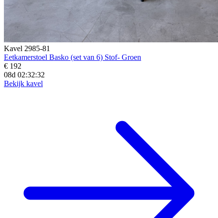
Kavel 2985-81
Eetkamerstoel Basko (set van 6) Stof- Groen
€ 192
08d 02:32:31
Bekijk kavel