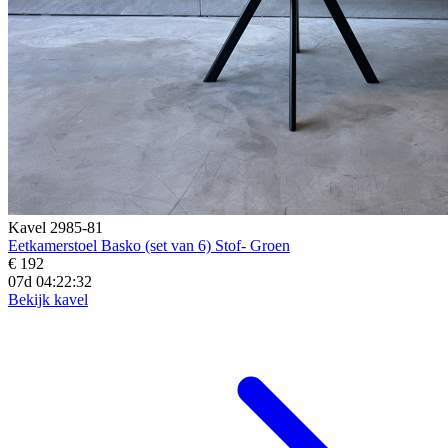
Kavel 2985-81
Eetkamerstoel Basko (set van 6) Stof- Groen
€ 192
07d 04:22:30
Bekijk kavel