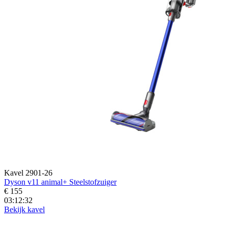
Kavel 2901-26
Dyson v11 animal+ Steelstofzuiger
€ 155
03:12:30
Bekijk kavel