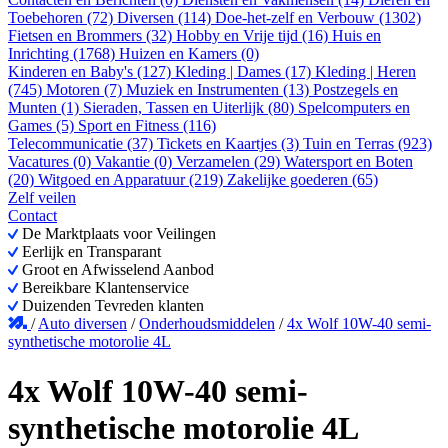
Toebehoren (72)
Diversen (114)
Doe-het-zelf en Verbouw (1302)
Fietsen en Brommers (32)
Hobby en Vrije tijd (16)
Huis en
Inrichting (1768)
Huizen en Kamers (0)
Kinderen en Baby's (127)
Kleding | Dames (17)
Kleding | Heren
(745)
Motoren (7)
Muziek en Instrumenten (13)
Postzegels en
Munten (1)
Sieraden, Tassen en Uiterlijk (80)
Spelcomputers en
Games (5)
Sport en Fitness (116)
Telecommunicatie (37)
Tickets en Kaartjes (3)
Tuin en Terras (923)
Vacatures (0)
Vakantie (0)
Verzamelen (29)
Watersport en Boten
(20)
Witgoed en Apparatuur (219)
Zakelijke goederen (65)
Zelf veilen
Contact
De Marktplaats voor Veilingen
Eerlijk en Transparant
Groot en Afwisselend Aanbod
Bereikbare Klantenservice
Duizenden Tevreden klanten
/
Auto diversen
/
Onderhoudsmiddelen
/
4x Wolf 10W-40 semi-
synthetische motorolie 4L
4x Wolf 10W-40 semi-
synthetische motorolie 4L