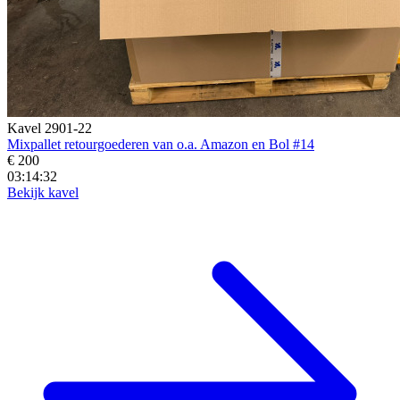
Kavel 2901-22
Mixpallet retourgoederen van o.a. Amazon en Bol #14
€ 200
03:14:30
Bekijk kavel