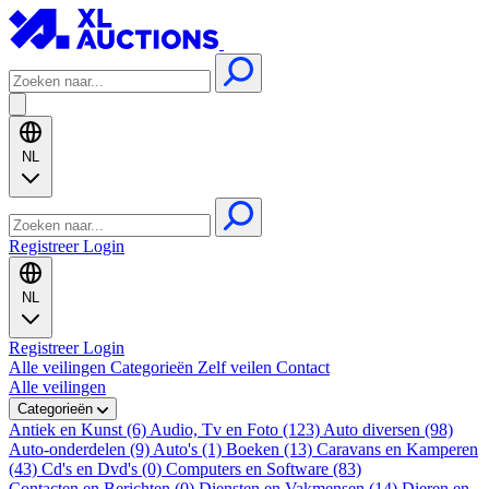
NL
Registreer
Login
NL
Registreer
Login
Alle veilingen
Categorieën
Zelf veilen
Contact
Alle veilingen
Categorieën
Antiek en Kunst (6)
Audio, Tv en Foto (123)
Auto diversen (98)
Auto-onderdelen (9)
Auto's (1)
Boeken (13)
Caravans en Kamperen
(43)
Cd's en Dvd's (0)
Computers en Software (83)
Contacten en Berichten (0)
Diensten en Vakmensen (14)
Dieren en