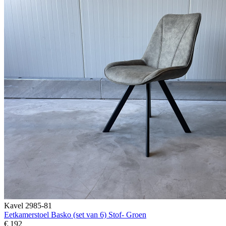
Kavel 2985-81
Eetkamerstoel Basko (set van 6) Stof- Groen
€ 192