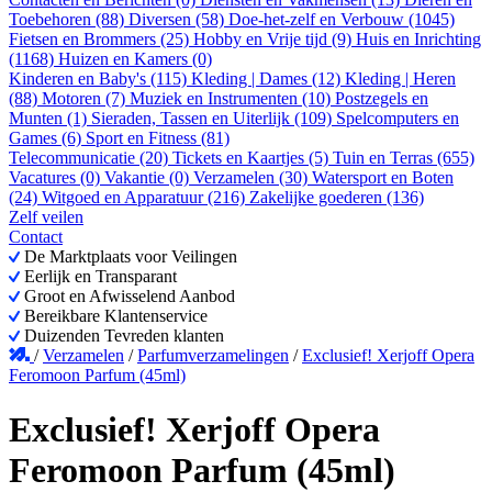
Toebehoren (88)
Diversen (58)
Doe-het-zelf en Verbouw (1045)
Fietsen en Brommers (25)
Hobby en Vrije tijd (9)
Huis en Inrichting
(1168)
Huizen en Kamers (0)
Kinderen en Baby's (115)
Kleding | Dames (12)
Kleding | Heren
(88)
Motoren (7)
Muziek en Instrumenten (10)
Postzegels en
Munten (1)
Sieraden, Tassen en Uiterlijk (109)
Spelcomputers en
Games (6)
Sport en Fitness (81)
Telecommunicatie (20)
Tickets en Kaartjes (5)
Tuin en Terras (655)
Vacatures (0)
Vakantie (0)
Verzamelen (30)
Watersport en Boten
(24)
Witgoed en Apparatuur (216)
Zakelijke goederen (136)
Zelf veilen
Contact
De Marktplaats voor Veilingen
Eerlijk en Transparant
Groot en Afwisselend Aanbod
Bereikbare Klantenservice
Duizenden Tevreden klanten
/
Verzamelen
/
Parfumverzamelingen
/
Exclusief! Xerjoff Opera
Feromoon Parfum (45ml)
Exclusief! Xerjoff Opera
Feromoon Parfum (45ml)