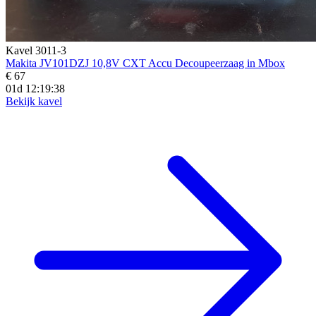
Kavel 3011-3
Makita JV101DZJ 10,8V CXT Accu Decoupeerzaag in Mbox
€ 67
01d 12:19:36
Bekijk kavel