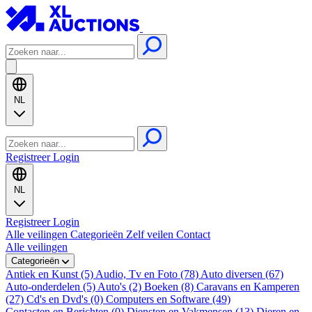
NL
Registreer
Login
NL
Registreer
Login
Alle veilingen
Categorieën
Zelf veilen
Contact
Alle veilingen
Categorieën
Antiek en Kunst (5)
Audio, Tv en Foto (78)
Auto diversen (67)
Auto-onderdelen (5)
Auto's (2)
Boeken (8)
Caravans en Kamperen
(27)
Cd's en Dvd's (0)
Computers en Software (49)
Contacten en Berichten (0)
Diensten en Vakmensen (13)
Dieren en