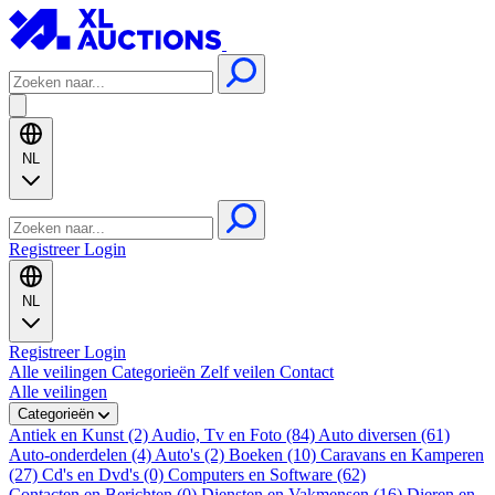
NL
Registreer
Login
NL
Registreer
Login
Alle veilingen
Categorieën
Zelf veilen
Contact
Alle veilingen
Categorieën
Antiek en Kunst (2)
Audio, Tv en Foto (84)
Auto diversen (61)
Auto-onderdelen (4)
Auto's (2)
Boeken (10)
Caravans en Kamperen
(27)
Cd's en Dvd's (0)
Computers en Software (62)
Contacten en Berichten (0)
Diensten en Vakmensen (16)
Dieren en