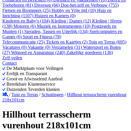
Toebehoren (81)
Diversen (66)
Doe-het-zelf en Verbouw (755)
Fietsen en Brommers (25)
Hobby en Vrije tijd (10)
Huis en
Inrichting (1107)
Huizen en Kamers (0)
Kinderen en Baby's (104)
Kleding | Dames (12)
Kleding | Heren
(138)
Motoren (6)
Muziek en Instrumenten (10)
Postzegels en
Munten (1)
Sieraden, Tassen en Uiterlijk (134)
Spelcomputers en
Games (6)
Sport en Fitness (78)
Telecommunicatie (25)
Tickets en Kaartjes (2)
Tuin en Terras (695)
Vacatures (0)
Vakantie (0)
Verzamelen (31)
Watersport en Boten
(27)
Witgoed en Apparatuur (240)
Zakelijke goederen (136)
Zelf veilen
Contact
De Marktplaats voor Veilingen
Eerlijk en Transparant
Groot en Afwisselend Aanbod
Bereikbare Klantenservice
Duizenden Tevreden klanten
/
Tuin en Terras
/
Schuttingen
/
Hillhout terrasscherm vurenhout
218x101cm
Hillhout terrasscherm
vurenhout 218x101cm