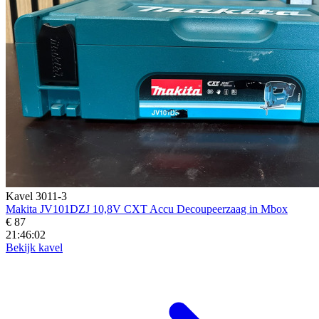
Kavel 3011-3
Makita JV101DZJ 10,8V CXT Accu Decoupeerzaag in Mbox
€ 87
21:46:00
Bekijk kavel