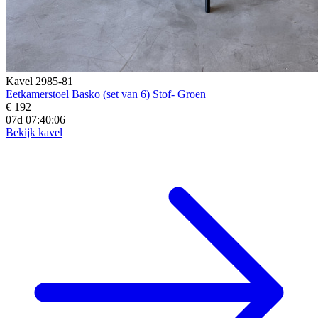
Kavel 2985-81
Eetkamerstoel Basko (set van 6) Stof- Groen
€ 192
07d 07:40:04
Bekijk kavel