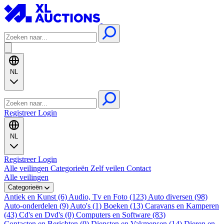
NL
Registreer
Login
NL
Registreer
Login
Alle veilingen
Categorieën
Zelf veilen
Contact
Alle veilingen
Categorieën
Antiek en Kunst (6)
Audio, Tv en Foto (123)
Auto diversen (98)
Auto-onderdelen (9)
Auto's (1)
Boeken (13)
Caravans en Kamperen
(43)
Cd's en Dvd's (0)
Computers en Software (83)
Contacten en Berichten (0)
Diensten en Vakmensen (14)
Dieren en