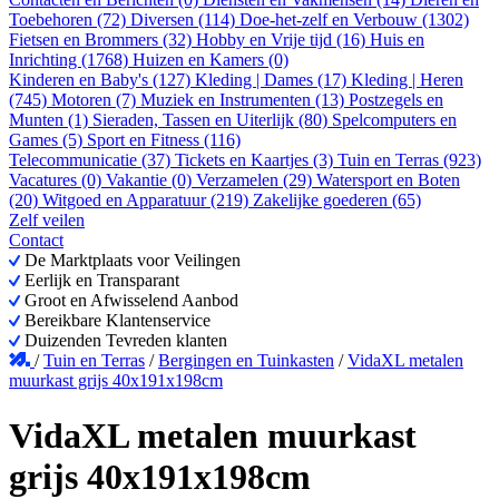
Toebehoren (72)
Diversen (114)
Doe-het-zelf en Verbouw (1302)
Fietsen en Brommers (32)
Hobby en Vrije tijd (16)
Huis en
Inrichting (1768)
Huizen en Kamers (0)
Kinderen en Baby's (127)
Kleding | Dames (17)
Kleding | Heren
(745)
Motoren (7)
Muziek en Instrumenten (13)
Postzegels en
Munten (1)
Sieraden, Tassen en Uiterlijk (80)
Spelcomputers en
Games (5)
Sport en Fitness (116)
Telecommunicatie (37)
Tickets en Kaartjes (3)
Tuin en Terras (923)
Vacatures (0)
Vakantie (0)
Verzamelen (29)
Watersport en Boten
(20)
Witgoed en Apparatuur (219)
Zakelijke goederen (65)
Zelf veilen
Contact
De Marktplaats voor Veilingen
Eerlijk en Transparant
Groot en Afwisselend Aanbod
Bereikbare Klantenservice
Duizenden Tevreden klanten
/
Tuin en Terras
/
Bergingen en Tuinkasten
/
VidaXL metalen
muurkast grijs 40x191x198cm
VidaXL metalen muurkast
grijs 40x191x198cm