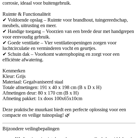
corrosie, ideaal voor buitengebruik.
Ruimte & Functionaliteit
✔ Voldoende opslag – Ruimte voor brandhout, tuingereedschap,
meubels, uitrusting en meer.
✔ Handige toegang – Voorzien van een brede deur met handgrepen
voor eenvoudig gebruik.
✔ Goede ventilatie – Vier ventilatieopeningen zorgen voor
luchtcirculatie en verminderen vocht en geurtjes.
✔ Schuin dak – Voorkomt waterophoping en zorgt voor een
efficiënte afwatering.
Kenmerken
Kleur: Grijs
Materiaal: Gegalvaniseerd staal
Totale afmetingen: 191 x 40 x 198 cm (B x D x H)
Afmetingen deur: 80 x 170 cm (B x H)
Afmeting pakket: 1x doos 100x65x10cm
Deze praktische muurkast biedt een perfecte oplossing voor een
compacte en veilige tuinopslag! 🌿
Bijzondere veilingbepalingen