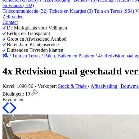
en Fitness (102)
Telecommunicatie (32)
Tickets en Kaartjes (3)
Tuin en Terras (964)
V
Zelf veilen
Contact
De Marktplaats voor Veilingen
Eerlijk en Transparant
Groot en Afwisselend Aanbod
Bereikbare Klantenservice
Duizenden Tevreden klanten
/
Tuin en Terras
/
Palen, Balken en Planken
/
4x Redvision paal g
4x Redvision paal geschaafd ve
Kavel: 1090-56 • Verkoper:
Stock & Trade
•
Afhaalveiling | Bouwmat
Biedingen:
19
Favorieten: