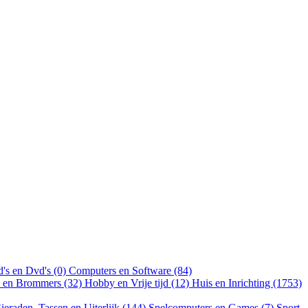
's en Dvd's (0)
Computers en Software (84)
n en Brommers (32)
Hobby en Vrije tijd (12)
Huis en Inrichting (1753)
ieraden, Tassen en Uiterlijk (144)
Spelcomputers en Games (7)
Sport