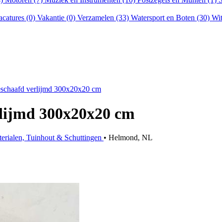
acatures (0)
Vakantie (0)
Verzamelen (33)
Watersport en Boten (30)
Wit
eschaafd verlijmd 300x20x20 cm
rlijmd 300x20x20 cm
erialen, Tuinhout & Schuttingen
• Helmond, NL