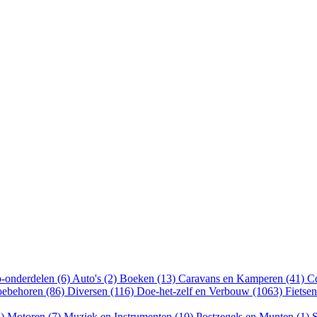
-onderdelen (6)
Auto's (2)
Boeken (13)
Caravans en Kamperen (41)
Cd
oebehoren (86)
Diversen (116)
Doe-het-zelf en Verbouw (1063)
Fietse
4)
Motoren (7)
Muziek en Instrumenten (10)
Postzegels en Munten (1)
S