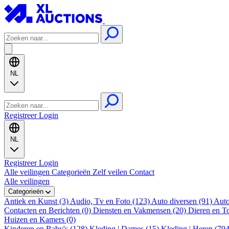
NL
Registreer
Login
NL
Registreer
Login
Alle veilingen
Categorieën
Zelf veilen
Contact
Alle veilingen
Categorieën
Antiek en Kunst (3)
Audio, Tv en Foto (123)
Auto diversen (91)
Auto
Contacten en Berichten (0)
Diensten en Vakmensen (20)
Dieren en T
Huizen en Kamers (0)
Kinderen en Baby's (128)
Kleding | Dames (15)
Kleding | Heren (79