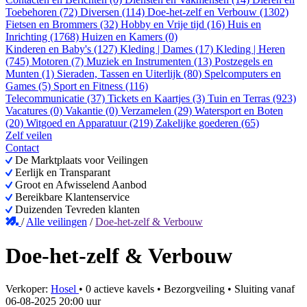
Toebehoren (72)
Diversen (114)
Doe-het-zelf en Verbouw (1302)
Fietsen en Brommers (32)
Hobby en Vrije tijd (16)
Huis en
Inrichting (1768)
Huizen en Kamers (0)
Kinderen en Baby's (127)
Kleding | Dames (17)
Kleding | Heren
(745)
Motoren (7)
Muziek en Instrumenten (13)
Postzegels en
Munten (1)
Sieraden, Tassen en Uiterlijk (80)
Spelcomputers en
Games (5)
Sport en Fitness (116)
Telecommunicatie (37)
Tickets en Kaartjes (3)
Tuin en Terras (923)
Vacatures (0)
Vakantie (0)
Verzamelen (29)
Watersport en Boten
(20)
Witgoed en Apparatuur (219)
Zakelijke goederen (65)
Zelf veilen
Contact
De Marktplaats voor Veilingen
Eerlijk en Transparant
Groot en Afwisselend Aanbod
Bereikbare Klantenservice
Duizenden Tevreden klanten
/
Alle veilingen
/
Doe-het-zelf & Verbouw
Doe-het-zelf & Verbouw
Verkoper:
Hosel
•
0 actieve kavels
•
Bezorgveiling
• Sluiting vanaf
06-08-2025 20:00 uur