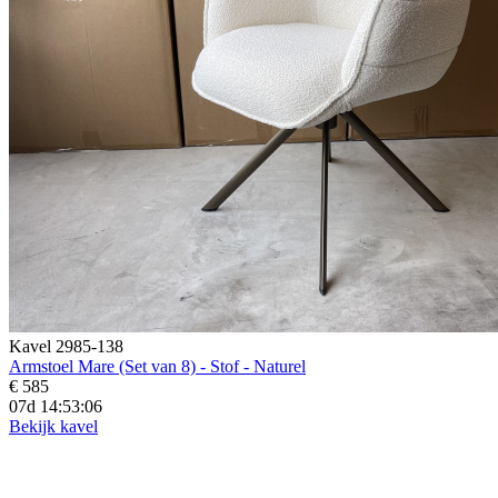
Kavel 2985-138
Armstoel Mare (Set van 8) - Stof - Naturel
€ 585
07d 14:53:05
Bekijk kavel