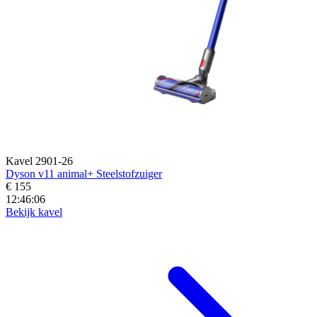
Kavel 2901-26
Dyson v11 animal+ Steelstofzuiger
€ 155
12:46:05
Bekijk kavel