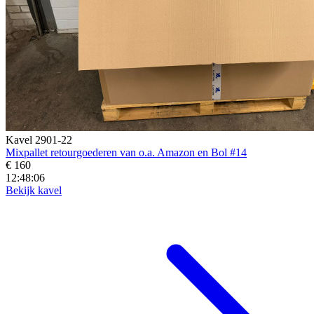
Kavel 2901-22
Mixpallet retourgoederen van o.a. Amazon en Bol #14
€ 160
12:48:05
Bekijk kavel