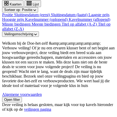
Kaarten
Lijst
Sorteer op:
Positie
Positie
Sluitingsdatum (eerst)
Sluitingsdatum (laatst)
Laagste prijs
Hoogste prijs
Kavelnummer (oplopend)
Kavelnummer (aflopend)
Minste biedingen
Meeste biedingen
Titel op alfabet (A-Z)
Titel op
alfabet (Z-A)
Veilingomschrijving
Welkom bij de Doe-het-zelf &amp;amp;amp;amp;amp;amp;
Verbouw veiling! Of je nu een ervaren klusser bent of net begint aan
jouw verbouwproject, deze veiling biedt een breed scala aan
hoogwaardige gereedschappen, materialen en accessoires om jouw
klussen tot een succes te maken. Mis deze kans niet om de beste
deals te scoren voor jouw volgende project! De veiling is nu
geopend! Wacht niet te lang, want de deals zijn maar tijdelijk
beschikbaar. Bezoek snel onze veilingpagina en bied op jouw
favoriete doe-het-zelf en verbouwproducten. Wie weet haal jij die
ideale tool of materiaal voor je volgende klus in huis
Algemene voorwaarden
Open filter
Deze veiling is helaas gesloten, maar kijk voor top kavels hieronder
of kijk op de
veilingen pagina