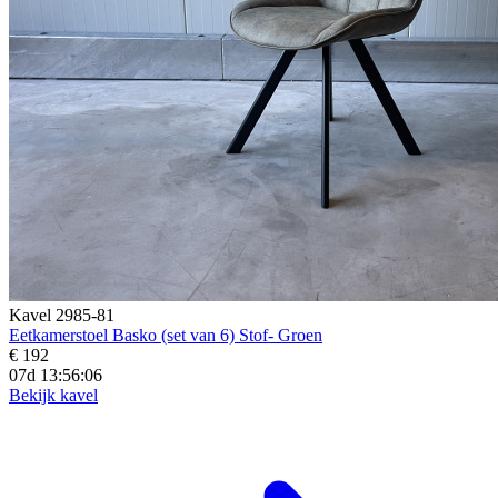
Kavel 2985-81
Eetkamerstoel Basko (set van 6) Stof- Groen
€ 192
07d 13:56:05
Bekijk kavel