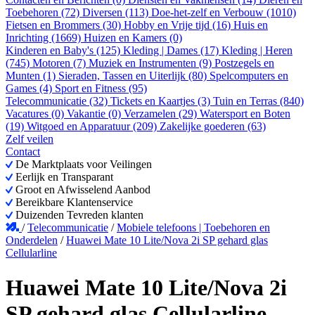
Toebehoren (72)
Diversen (113)
Doe-het-zelf en Verbouw (1010)
Fietsen en Brommers (30)
Hobby en Vrije tijd (16)
Huis en
Inrichting (1669)
Huizen en Kamers (0)
Kinderen en Baby's (125)
Kleding | Dames (17)
Kleding | Heren
(745)
Motoren (7)
Muziek en Instrumenten (9)
Postzegels en
Munten (1)
Sieraden, Tassen en Uiterlijk (80)
Spelcomputers en
Games (4)
Sport en Fitness (95)
Telecommunicatie (32)
Tickets en Kaartjes (3)
Tuin en Terras (840)
Vacatures (0)
Vakantie (0)
Verzamelen (29)
Watersport en Boten
(19)
Witgoed en Apparatuur (209)
Zakelijke goederen (63)
Zelf veilen
Contact
De Marktplaats voor Veilingen
Eerlijk en Transparant
Groot en Afwisselend Aanbod
Bereikbare Klantenservice
Duizenden Tevreden klanten
/
Telecommunicatie
/
Mobiele telefoons | Toebehoren en
Onderdelen
/
Huawei Mate 10 Lite/Nova 2i SP gehard glas
Cellularline
Huawei Mate 10 Lite/Nova 2i
SP gehard glas Cellularline