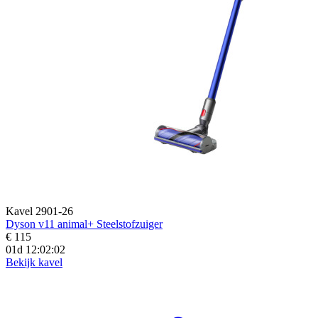
Kavel 2901-26
Dyson v11 animal+ Steelstofzuiger
€ 115
01d 12:02:01
Bekijk kavel