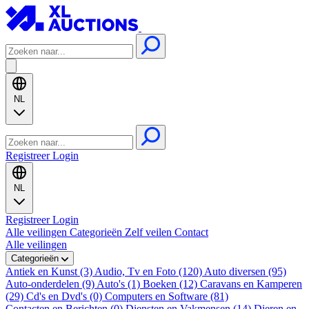
NL
Registreer
Login
NL
Registreer
Login
Alle veilingen
Categorieën
Zelf veilen
Contact
Alle veilingen
Categorieën
Antiek en Kunst (3)
Audio, Tv en Foto (120)
Auto diversen (95)
Auto-onderdelen (9)
Auto's (1)
Boeken (12)
Caravans en Kamperen
(29)
Cd's en Dvd's (0)
Computers en Software (81)
Contacten en Berichten (0)
Diensten en Vakmensen (14)
Dieren en