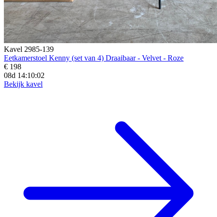
Kavel 2985-139
Eetkamerstoel Kenny (set van 4) Draaibaar - Velvet - Roze
€ 198
08d 14:10:01
Bekijk kavel