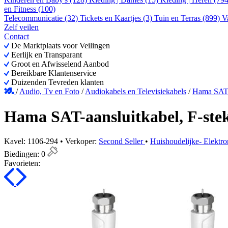
en Fitness (100)
Telecommunicatie (32)
Tickets en Kaartjes (3)
Tuin en Terras (899)
V
Zelf veilen
Contact
De Marktplaats voor Veilingen
Eerlijk en Transparant
Groot en Afwisselend Aanbod
Bereikbare Klantenservice
Duizenden Tevreden klanten
/
Audio, Tv en Foto
/
Audiokabels en Televisiekabels
/
Hama SAT-a
Hama SAT-aansluitkabel, F-stekk
Kavel: 1106-294 • Verkoper:
Second Seller
•
Huishoudelijke- Elektro
Biedingen:
0
Favorieten: