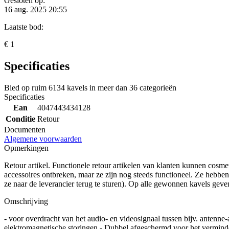
Gesloten op:
16 aug. 2025 20:55
Laatste bod:
€ 1
Specificaties
Bied op ruim
6134 kavels
in meer dan
36 categorieën
Specificaties
Ean
4047443434128
Conditie
Retour
Documenten
Algemene voorwaarden
Opmerkingen
Retour artikel. Functionele retour artikelen van klanten kunnen cosm
accessoires ontbreken, maar ze zijn nog steeds functioneel. Ze hebben
ze naar de leverancier terug te sturen). Op alle gewonnen kavels ge
Omschrijving
- voor overdracht van het audio- en videosignaal tussen bijv. antenne
elektromagnetische storingen - Dubbel afgeschermd voor het verminde