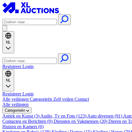
NL
Registreer
Login
NL
Registreer
Login
Alle veilingen
Categorieën
Zelf veilen
Contact
Alle veilingen
Categorieën
Antiek en Kunst (3)
Audio, Tv en Foto (123)
Auto diversen (91)
Auto
Contacten en Berichten (0)
Diensten en Vakmensen (20)
Dieren en T
Huizen en Kamers (0)
Kinderen en Baby's (128)
Kleding | Dames (15)
Kleding | Heren (79