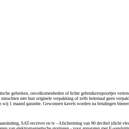
etische gebreken, onvolkomenheden of lichte gebruikersspoortjes verto
 misschien niet hun originele verpakking of zelfs helemaal geen verpakki
ven wij 1 maand garantie. Gewonnen kavels worden na betalingen binnen
-aansluiting, SAT-receiver en tv - Afscherming van 90 decibel (dicht vl
ren van elektromagnetische storingen - voor apparaten met F-aansluiti