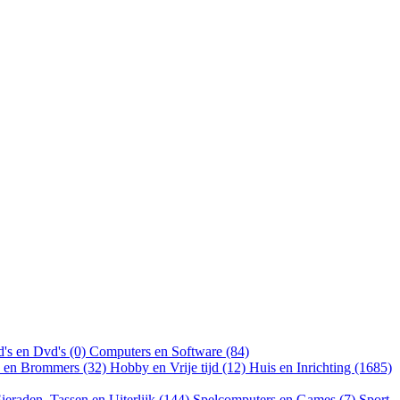
's en Dvd's (0)
Computers en Software (84)
n en Brommers (32)
Hobby en Vrije tijd (12)
Huis en Inrichting (1685)
ieraden, Tassen en Uiterlijk (144)
Spelcomputers en Games (7)
Sport