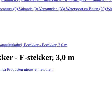
acatures (0)
Vakantie (0)
Verzamelen (33)
Watersport en Boten (30)
Wit
ansluitkabel, F-stekker - F-stekker, 3,0 m
er - F-stekker, 3,0 m
nica Producten nieuw en retouren