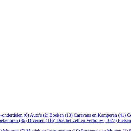
-onderdelen (6)
Auto's (2)
Boeken (13)
Caravans en Kamperen (41)
Cd
oebehoren (86)
Diversen (116)
Doe-het-zelf en Verbouw (1027)
Fietse
4)
Motoren (7)
Muziek en Instrumenten (10)
Postzegels en Munten (1)
S