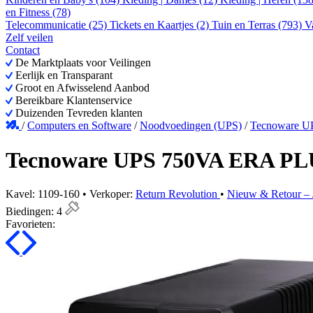
en Fitness (78)
Telecommunicatie (25)
Tickets en Kaartjes (2)
Tuin en Terras (793)
V
Zelf veilen
Contact
De Marktplaats voor Veilingen
Eerlijk en Transparant
Groot en Afwisselend Aanbod
Bereikbare Klantenservice
Duizenden Tevreden klanten
/
Computers en Software
/
Noodvoedingen (UPS)
/
Tecnoware U
Tecnoware UPS 750VA ERA PL
Kavel: 1109-160 • Verkoper:
Return Revolution
•
Nieuw & Retour – J
Biedingen:
4
Favorieten: