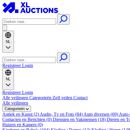
NL
Registreer
Login
NL
Registreer
Login
Alle veilingen
Categorieën
Zelf veilen
Contact
Alle veilingen
Categorieën
Antiek en Kunst (2)
Audio, Tv en Foto (84)
Auto diversen (69)
Auto-
Contacten en Berichten (0)
Diensten en Vakmensen (18)
Dieren en T
Huizen en Kamers (0)
Kinderen en Baby's (104)
Kleding | Dames (12)
Kleding | Heren (13