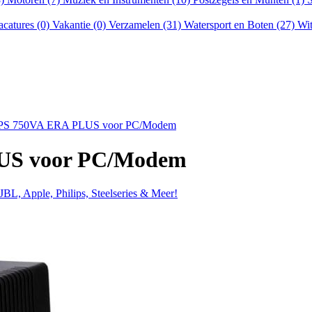
acatures (0)
Vakantie (0)
Verzamelen (31)
Watersport en Boten (27)
Wit
PS 750VA ERA PLUS voor PC/Modem
US voor PC/Modem
BL, Apple, Philips, Steelseries & Meer!