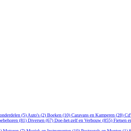
onderdelen (5)
Auto's (2)
Boeken (10)
Caravans en Kamperen (28)
Cd'
oebehoren (81)
Diversen (67)
Doe-het-zelf en Verbouw (855)
Fietsen 
8)
Motoren (7)
Muziek en Instrumenten (10)
Postzegels en Munten (1)
S