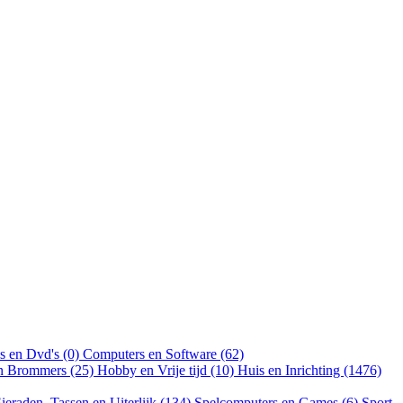
s en Dvd's (0)
Computers en Software (62)
en Brommers (25)
Hobby en Vrije tijd (10)
Huis en Inrichting (1476)
ieraden, Tassen en Uiterlijk (134)
Spelcomputers en Games (6)
Sport