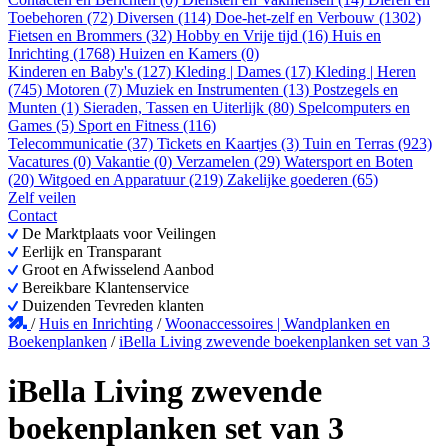
Toebehoren (72)
Diversen (114)
Doe-het-zelf en Verbouw (1302)
Fietsen en Brommers (32)
Hobby en Vrije tijd (16)
Huis en
Inrichting (1768)
Huizen en Kamers (0)
Kinderen en Baby's (127)
Kleding | Dames (17)
Kleding | Heren
(745)
Motoren (7)
Muziek en Instrumenten (13)
Postzegels en
Munten (1)
Sieraden, Tassen en Uiterlijk (80)
Spelcomputers en
Games (5)
Sport en Fitness (116)
Telecommunicatie (37)
Tickets en Kaartjes (3)
Tuin en Terras (923)
Vacatures (0)
Vakantie (0)
Verzamelen (29)
Watersport en Boten
(20)
Witgoed en Apparatuur (219)
Zakelijke goederen (65)
Zelf veilen
Contact
De Marktplaats voor Veilingen
Eerlijk en Transparant
Groot en Afwisselend Aanbod
Bereikbare Klantenservice
Duizenden Tevreden klanten
/
Huis en Inrichting
/
Woonaccessoires | Wandplanken en
Boekenplanken
/
iBella Living zwevende boekenplanken set van 3
iBella Living zwevende
boekenplanken set van 3