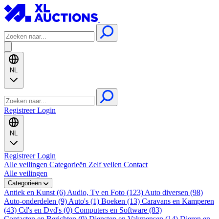
NL
Registreer
Login
NL
Registreer
Login
Alle veilingen
Categorieën
Zelf veilen
Contact
Alle veilingen
Categorieën
Antiek en Kunst (6)
Audio, Tv en Foto (123)
Auto diversen (98)
Auto-onderdelen (9)
Auto's (1)
Boeken (13)
Caravans en Kamperen
(43)
Cd's en Dvd's (0)
Computers en Software (83)
Contacten en Berichten (0)
Diensten en Vakmensen (14)
Dieren en