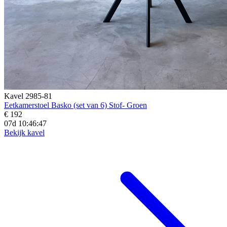
Kavel 2985-81
Eetkamerstoel Basko (set van 6) Stof- Groen
€ 192
07d 10:46:45
Bekijk kavel