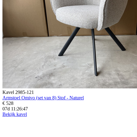
Kavel 2985-121
Armstoel Omivo (set van 8) Stof - Naturel
€ 528
07d 11:26:45
Bekijk kavel