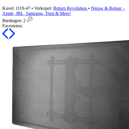
Kavel: 1119-47 • Verkoper:
Return Revolution
•
Nieuw & Retour –
Apple, JBL, Samsung, Trust & Meer!
Biedingen:
2
Favorieten: