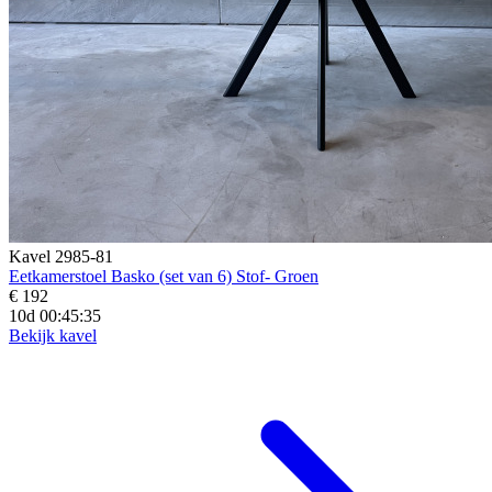
Kavel 2985-81
Eetkamerstoel Basko (set van 6) Stof- Groen
€ 192
10d 00:45:33
Bekijk kavel