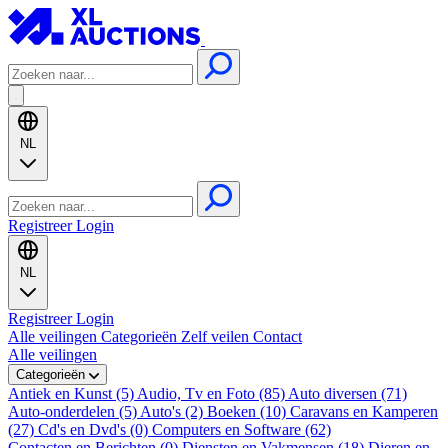
NL
Registreer
Login
NL
Registreer
Login
Alle veilingen
Categorieën
Zelf veilen
Contact
Alle veilingen
Categorieën
Antiek en Kunst (5)
Audio, Tv en Foto (85)
Auto diversen (71)
Auto-onderdelen (5)
Auto's (2)
Boeken (10)
Caravans en Kamperen
(27)
Cd's en Dvd's (0)
Computers en Software (62)
Contacten en Berichten (0)
Diensten en Vakmensen (18)
Dieren en