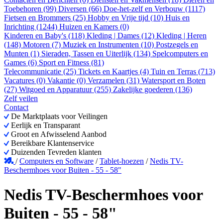
Toebehoren (99)
Diversen (66)
Doe-het-zelf en Verbouw (1117)
Fietsen en Brommers (25)
Hobby en Vrije tijd (10)
Huis en
Inrichting (1244)
Huizen en Kamers (0)
Kinderen en Baby's (118)
Kleding | Dames (12)
Kleding | Heren
(148)
Motoren (7)
Muziek en Instrumenten (10)
Postzegels en
Munten (1)
Sieraden, Tassen en Uiterlijk (134)
Spelcomputers en
Games (6)
Sport en Fitness (81)
Telecommunicatie (25)
Tickets en Kaartjes (4)
Tuin en Terras (713)
Vacatures (0)
Vakantie (0)
Verzamelen (31)
Watersport en Boten
(27)
Witgoed en Apparatuur (255)
Zakelijke goederen (136)
Zelf veilen
Contact
De Marktplaats voor Veilingen
Eerlijk en Transparant
Groot en Afwisselend Aanbod
Bereikbare Klantenservice
Duizenden Tevreden klanten
/
Computers en Software
/
Tablet-hoezen
/
Nedis TV-
Beschermhoes voor Buiten - 55 - 58"
Nedis TV-Beschermhoes voor
Buiten - 55 - 58"