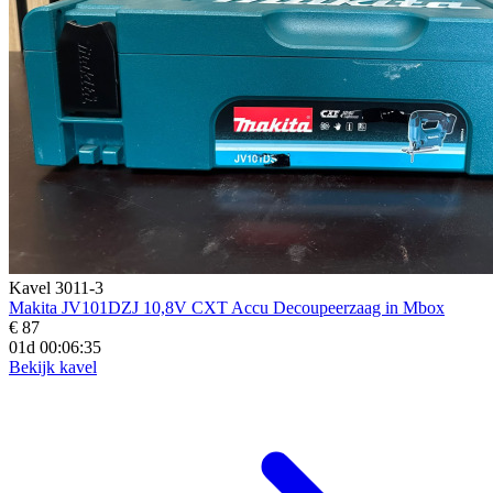
Kavel 3011-3
Makita JV101DZJ 10,8V CXT Accu Decoupeerzaag in Mbox
€ 87
01d 00:06:33
Bekijk kavel