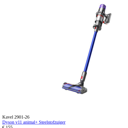
Kavel 2901-26
Dyson v11 animal+ Steelstofzuiger
€ 155