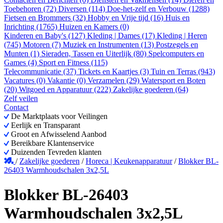
Toebehoren (72)
Diversen (114)
Doe-het-zelf en Verbouw (1288)
Fietsen en Brommers (32)
Hobby en Vrije tijd (16)
Huis en
Inrichting (1765)
Huizen en Kamers (0)
Kinderen en Baby's (127)
Kleding | Dames (17)
Kleding | Heren
(745)
Motoren (7)
Muziek en Instrumenten (13)
Postzegels en
Munten (1)
Sieraden, Tassen en Uiterlijk (80)
Spelcomputers en
Games (4)
Sport en Fitness (115)
Telecommunicatie (37)
Tickets en Kaartjes (3)
Tuin en Terras (943)
Vacatures (0)
Vakantie (0)
Verzamelen (29)
Watersport en Boten
(20)
Witgoed en Apparatuur (222)
Zakelijke goederen (64)
Zelf veilen
Contact
De Marktplaats voor Veilingen
Eerlijk en Transparant
Groot en Afwisselend Aanbod
Bereikbare Klantenservice
Duizenden Tevreden klanten
/
Zakelijke goederen
/
Horeca | Keukenapparatuur
/
Blokker BL-
26403 Warmhoudschalen 3x2,5L
Blokker BL-26403
Warmhoudschalen 3x2,5L