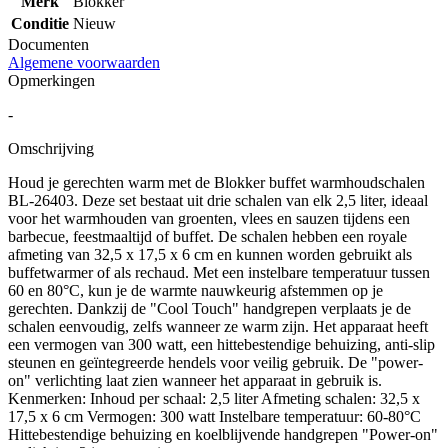
Merk
Blokker
Conditie
Nieuw
Documenten
Algemene voorwaarden
Opmerkingen
-
Omschrijving
Houd je gerechten warm met de Blokker buffet warmhoudschalen
BL-26403. Deze set bestaat uit drie schalen van elk 2,5 liter, ideaal
voor het warmhouden van groenten, vlees en sauzen tijdens een
barbecue, feestmaaltijd of buffet. De schalen hebben een royale
afmeting van 32,5 x 17,5 x 6 cm en kunnen worden gebruikt als
buffetwarmer of als rechaud. Met een instelbare temperatuur tussen
60 en 80°C, kun je de warmte nauwkeurig afstemmen op je
gerechten. Dankzij de "Cool Touch" handgrepen verplaats je de
schalen eenvoudig, zelfs wanneer ze warm zijn. Het apparaat heeft
een vermogen van 300 watt, een hittebestendige behuizing, anti-slip
steunen en geïntegreerde hendels voor veilig gebruik. De "power-
on" verlichting laat zien wanneer het apparaat in gebruik is.
Kenmerken: Inhoud per schaal: 2,5 liter Afmeting schalen: 32,5 x
17,5 x 6 cm Vermogen: 300 watt Instelbare temperatuur: 60-80°C
Hittebestendige behuizing en koelblijvende handgrepen "Power-on"