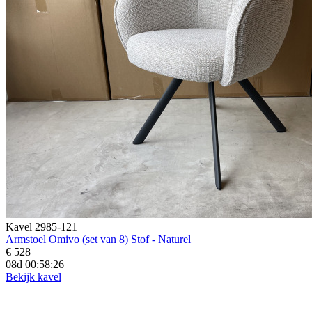
Kavel 2985-121
Armstoel Omivo (set van 8) Stof - Naturel
€ 528
08d 00:58:25
Bekijk kavel