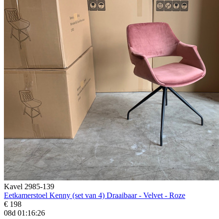
Kavel 2985-139
Eetkamerstoel Kenny (set van 4) Draaibaar - Velvet - Roze
€ 198
08d 01:16:25