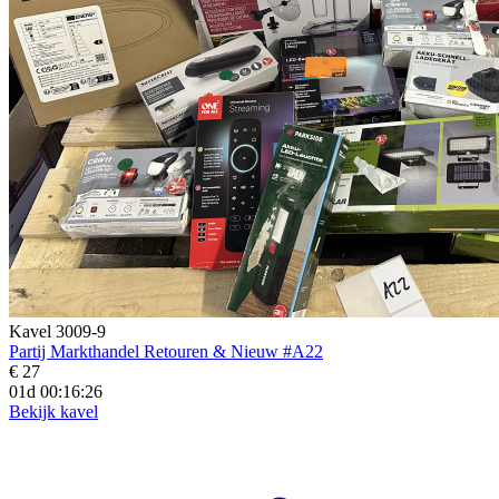
Kavel 3009-9
Partij Markthandel Retouren & Nieuw #A22
€ 27
01d 00:16:25
Bekijk kavel