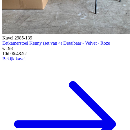
Kavel 2985-139
Eetkamerstoel Kenny (set van 4) Draaibaar - Velvet - Roze
€ 198
10d 06:48:50
Bekijk kavel