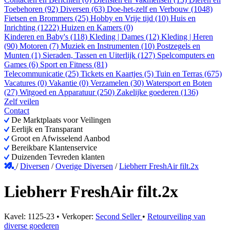
Toebehoren (92)
Diversen (63)
Doe-het-zelf en Verbouw (1048)
Fietsen en Brommers (25)
Hobby en Vrije tijd (10)
Huis en
Inrichting (1222)
Huizen en Kamers (0)
Kinderen en Baby's (118)
Kleding | Dames (12)
Kleding | Heren
(90)
Motoren (7)
Muziek en Instrumenten (10)
Postzegels en
Munten (1)
Sieraden, Tassen en Uiterlijk (127)
Spelcomputers en
Games (6)
Sport en Fitness (81)
Telecommunicatie (25)
Tickets en Kaartjes (5)
Tuin en Terras (675)
Vacatures (0)
Vakantie (0)
Verzamelen (30)
Watersport en Boten
(27)
Witgoed en Apparatuur (250)
Zakelijke goederen (136)
Zelf veilen
Contact
De Marktplaats voor Veilingen
Eerlijk en Transparant
Groot en Afwisselend Aanbod
Bereikbare Klantenservice
Duizenden Tevreden klanten
/
Diversen
/
Overige Diversen
/
Liebherr FreshAir filt.2x
Liebherr FreshAir filt.2x
Kavel: 1125-23 • Verkoper:
Second Seller
•
Retourveiling van
diverse goederen