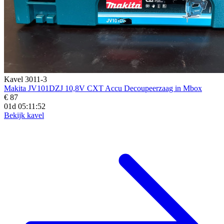
Kavel 3011-3
Makita JV101DZJ 10,8V CXT Accu Decoupeerzaag in Mbox
€ 87
01d 05:11:50
Bekijk kavel