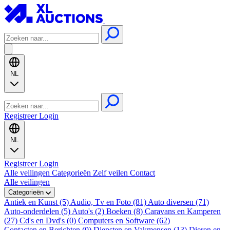
NL
Registreer
Login
NL
Registreer
Login
Alle veilingen
Categorieën
Zelf veilen
Contact
Alle veilingen
Categorieën
Antiek en Kunst (5)
Audio, Tv en Foto (81)
Auto diversen (71)
Auto-onderdelen (5)
Auto's (2)
Boeken (8)
Caravans en Kamperen
(27)
Cd's en Dvd's (0)
Computers en Software (62)
Contacten en Berichten (0)
Diensten en Vakmensen (13)
Dieren en