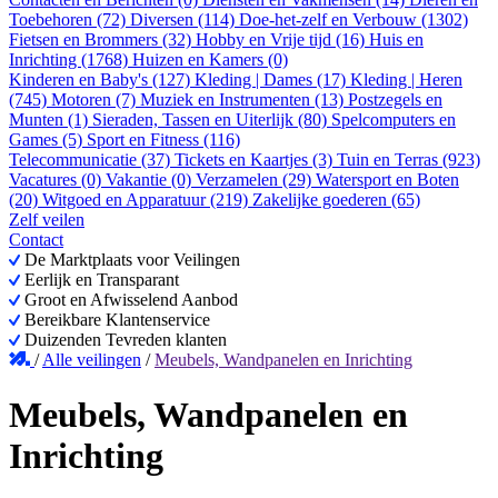
Toebehoren (72)
Diversen (114)
Doe-het-zelf en Verbouw (1302)
Fietsen en Brommers (32)
Hobby en Vrije tijd (16)
Huis en
Inrichting (1768)
Huizen en Kamers (0)
Kinderen en Baby's (127)
Kleding | Dames (17)
Kleding | Heren
(745)
Motoren (7)
Muziek en Instrumenten (13)
Postzegels en
Munten (1)
Sieraden, Tassen en Uiterlijk (80)
Spelcomputers en
Games (5)
Sport en Fitness (116)
Telecommunicatie (37)
Tickets en Kaartjes (3)
Tuin en Terras (923)
Vacatures (0)
Vakantie (0)
Verzamelen (29)
Watersport en Boten
(20)
Witgoed en Apparatuur (219)
Zakelijke goederen (65)
Zelf veilen
Contact
De Marktplaats voor Veilingen
Eerlijk en Transparant
Groot en Afwisselend Aanbod
Bereikbare Klantenservice
Duizenden Tevreden klanten
/
Alle veilingen
/
Meubels, Wandpanelen en Inrichting
Meubels, Wandpanelen en
Inrichting