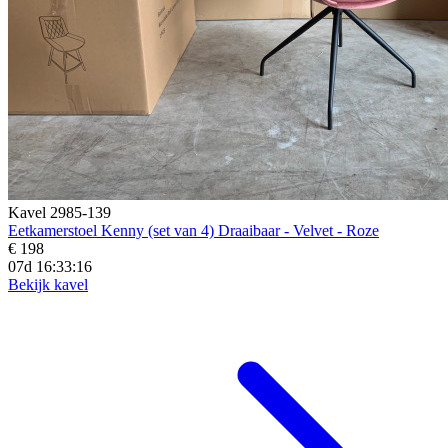
Kavel 2985-139
Eetkamerstoel Kenny (set van 4) Draaibaar - Velvet - Roze
€ 198
07d 16:33:14
Bekijk kavel