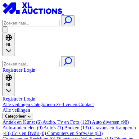
NL
Registreer
Login
NL
Registreer
Login
Alle veilingen
Categorieën
Zelf veilen
Contact
Alle veilingen
Categorieën
Antiek en Kunst (6)
Audio, Tv en Foto (123)
Auto diversen (98)
Auto-onderdelen (9)
Auto's (1)
Boeken (13)
Caravans en Kamperen
(43)
Cd's en Dvd's (0)
Computers en Software (83)
Contacten en Berichten (0)
Diensten en Vakmensen (14)
Dieren en