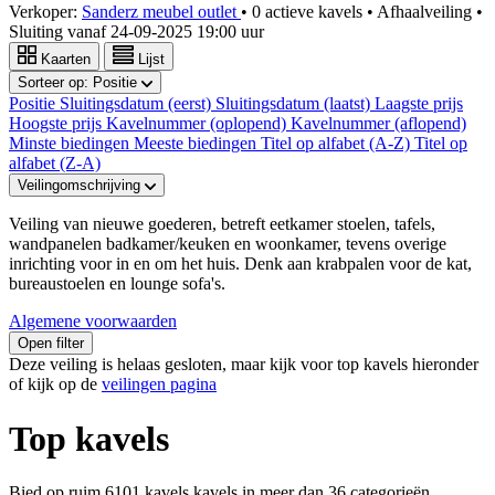
Verkoper:
Sanderz meubel outlet
•
0 actieve kavels
•
Afhaalveiling
•
Sluiting vanaf
24-09-2025 19:00 uur
Kaarten
Lijst
Sorteer op:
Positie
Positie
Sluitingsdatum (eerst)
Sluitingsdatum (laatst)
Laagste prijs
Hoogste prijs
Kavelnummer (oplopend)
Kavelnummer (aflopend)
Minste biedingen
Meeste biedingen
Titel op alfabet (A-Z)
Titel op
alfabet (Z-A)
Veilingomschrijving
Veiling van nieuwe goederen, betreft eetkamer stoelen, tafels,
wandpanelen badkamer/keuken en woonkamer, tevens overige
inrichting voor in en om het huis. Denk aan krabpalen voor de kat,
bureaustoelen en lounge sofa's.
Algemene voorwaarden
Open filter
Deze veiling is helaas gesloten, maar kijk voor top kavels hieronder
of kijk op de
veilingen pagina
Top kavels
Bied op ruim
6101 kavels
kavels in meer dan
36
categorieën.