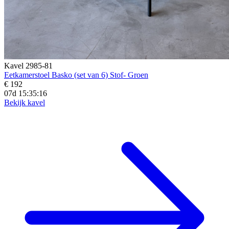
Kavel 2985-81
Eetkamerstoel Basko (set van 6) Stof- Groen
€ 192
07d 15:35:14
Bekijk kavel