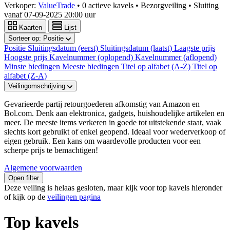
Verkoper:
ValueTrade
•
0 actieve kavels
•
Bezorgveiling
• Sluiting
vanaf
07-09-2025 20:00 uur
Kaarten
Lijst
Sorteer op:
Positie
Positie
Sluitingsdatum (eerst)
Sluitingsdatum (laatst)
Laagste prijs
Hoogste prijs
Kavelnummer (oplopend)
Kavelnummer (aflopend)
Minste biedingen
Meeste biedingen
Titel op alfabet (A-Z)
Titel op
alfabet (Z-A)
Veilingomschrijving
Gevarieerde partij retourgoederen afkomstig van Amazon en
Bol.com. Denk aan elektronica, gadgets, huishoudelijke artikelen en
meer. De meeste items verkeren in goede tot uitstekende staat, vaak
slechts kort gebruikt of enkel geopend. Ideaal voor wederverkoop of
eigen gebruik. Een kans om waardevolle producten voor een
scherpe prijs te bemachtigen!
Algemene voorwaarden
Open filter
Deze veiling is helaas gesloten, maar kijk voor top kavels hieronder
of kijk op de
veilingen pagina
Top kavels