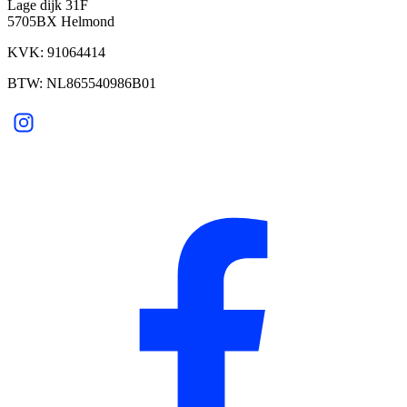
Lage dijk 31F
5705BX Helmond
KVK: 91064414
BTW: NL865540986B01