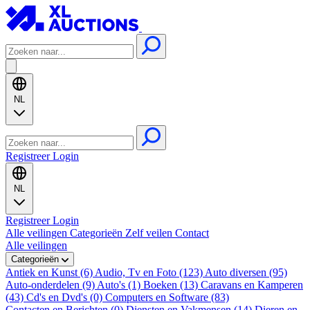
NL
Registreer
Login
NL
Registreer
Login
Alle veilingen
Categorieën
Zelf veilen
Contact
Alle veilingen
Categorieën
Antiek en Kunst (6)
Audio, Tv en Foto (123)
Auto diversen (95)
Auto-onderdelen (9)
Auto's (1)
Boeken (13)
Caravans en Kamperen
(43)
Cd's en Dvd's (0)
Computers en Software (83)
Contacten en Berichten (0)
Diensten en Vakmensen (14)
Dieren en