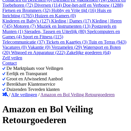
Toebehoren (72)
Diversen (114)
Doe-het-zelf en Verbouw (1288)
Fietsen en Brommers (32)
Hobby en Vrije tijd (16)
Huis en
Inrichting (1765)
Huizen en Kamers (0)
Kinderen en Baby's (127)
Kleding | Dames (17)
Kleding | Heren
(745)
Motoren (7)
Muziek en Instrumenten (13)
Postzegels en
Munten (1)
Sieraden, Tassen en Uiterlijk (80)
Spelcomputers en
Games (4)
Sport en Fitness (115)
Telecommunicatie (37)
Tickets en Kaartjes (3)
Tuin en Terras (943)
Vacatures (0)
Vakantie (0)
Verzamelen (29)
Watersport en Boten
(20)
Witgoed en Apparatuur (222)
Zakelijke goederen (64)
Zelf veilen
Contact
De Marktplaats voor Veilingen
Eerlijk en Transparant
Groot en Afwisselend Aanbod
Bereikbare Klantenservice
Duizenden Tevreden klanten
/
Alle veilingen
/
Amazon en Bol Veiling Retourgoederen
Amazon en Bol Veiling
Retourgoederen