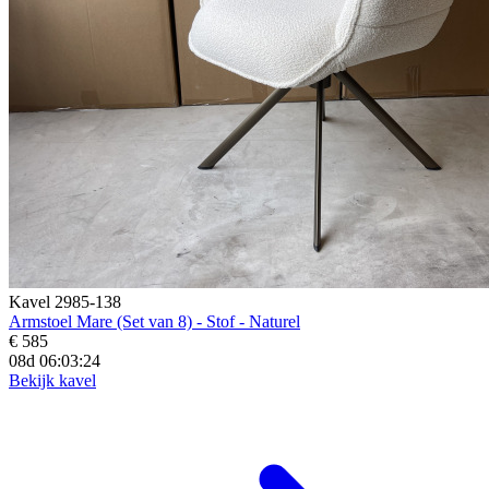
Kavel 2985-138
Armstoel Mare (Set van 8) - Stof - Naturel
€ 585
08d 06:03:23
Bekijk kavel