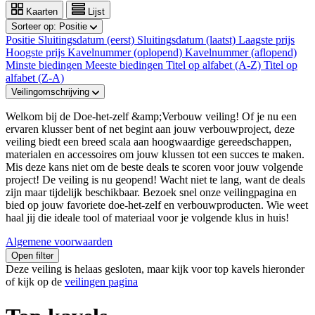
Kaarten
Lijst
Sorteer op:
Positie
Positie
Sluitingsdatum (eerst)
Sluitingsdatum (laatst)
Laagste prijs
Hoogste prijs
Kavelnummer (oplopend)
Kavelnummer (aflopend)
Minste biedingen
Meeste biedingen
Titel op alfabet (A-Z)
Titel op
alfabet (Z-A)
Veilingomschrijving
Welkom bij de Doe-het-zelf &amp;Verbouw veiling! Of je nu een
ervaren klusser bent of net begint aan jouw verbouwproject, deze
veiling biedt een breed scala aan hoogwaardige gereedschappen,
materialen en accessoires om jouw klussen tot een succes te maken.
Mis deze kans niet om de beste deals te scoren voor jouw volgende
project! De veiling is nu geopend! Wacht niet te lang, want de deals
zijn maar tijdelijk beschikbaar. Bezoek snel onze veilingpagina en
bied op jouw favoriete doe-het-zelf en verbouwproducten. Wie weet
haal jij die ideale tool of materiaal voor je volgende klus in huis!
Algemene voorwaarden
Open filter
Deze veiling is helaas gesloten, maar kijk voor top kavels hieronder
of kijk op de
veilingen pagina