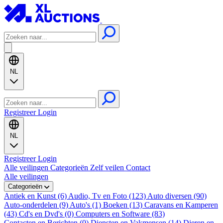
NL
Registreer
Login
NL
Registreer
Login
Alle veilingen
Categorieën
Zelf veilen
Contact
Alle veilingen
Categorieën
Antiek en Kunst (6)
Audio, Tv en Foto (123)
Auto diversen (90)
Auto-onderdelen (9)
Auto's (1)
Boeken (13)
Caravans en Kamperen
(43)
Cd's en Dvd's (0)
Computers en Software (83)
Contacten en Berichten (0)
Diensten en Vakmensen (14)
Dieren en