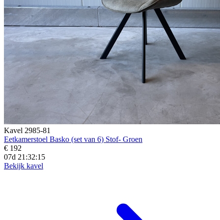
Kavel 2985-81
Eetkamerstoel Basko (set van 6) Stof- Groen
€ 192
07d 21:32:14
Bekijk kavel