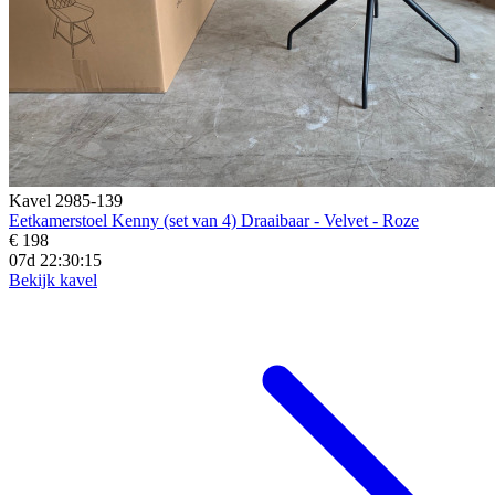
Kavel 2985-139
Eetkamerstoel Kenny (set van 4) Draaibaar - Velvet - Roze
€ 198
07d 22:30:14
Bekijk kavel