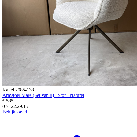
Kavel 2985-138
Armstoel Mare (Set van 8) - Stof - Naturel
€ 585
07d 22:29:14
Bekijk kavel