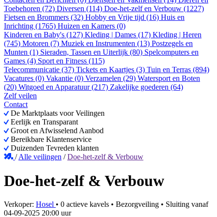
Toebehoren (72)
Diversen (114)
Doe-het-zelf en Verbouw (1227)
Fietsen en Brommers (32)
Hobby en Vrije tijd (16)
Huis en
Inrichting (1765)
Huizen en Kamers (0)
Kinderen en Baby's (127)
Kleding | Dames (17)
Kleding | Heren
(745)
Motoren (7)
Muziek en Instrumenten (13)
Postzegels en
Munten (1)
Sieraden, Tassen en Uiterlijk (80)
Spelcomputers en
Games (4)
Sport en Fitness (115)
Telecommunicatie (37)
Tickets en Kaartjes (3)
Tuin en Terras (894)
Vacatures (0)
Vakantie (0)
Verzamelen (29)
Watersport en Boten
(20)
Witgoed en Apparatuur (217)
Zakelijke goederen (64)
Zelf veilen
Contact
De Marktplaats voor Veilingen
Eerlijk en Transparant
Groot en Afwisselend Aanbod
Bereikbare Klantenservice
Duizenden Tevreden klanten
/
Alle veilingen
/
Doe-het-zelf & Verbouw
Doe-het-zelf & Verbouw
Verkoper:
Hosel
•
0 actieve kavels
•
Bezorgveiling
• Sluiting vanaf
04-09-2025 20:00 uur