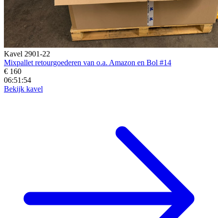
Kavel 2901-22
Mixpallet retourgoederen van o.a. Amazon en Bol #14
€ 160
06:51:52
Bekijk kavel