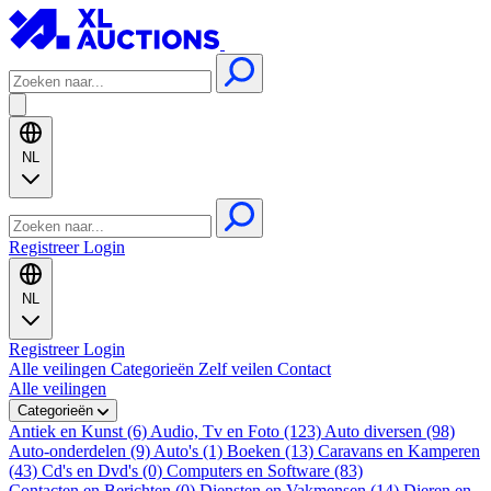
NL
Registreer
Login
NL
Registreer
Login
Alle veilingen
Categorieën
Zelf veilen
Contact
Alle veilingen
Categorieën
Antiek en Kunst (6)
Audio, Tv en Foto (123)
Auto diversen (98)
Auto-onderdelen (9)
Auto's (1)
Boeken (13)
Caravans en Kamperen
(43)
Cd's en Dvd's (0)
Computers en Software (83)
Contacten en Berichten (0)
Diensten en Vakmensen (14)
Dieren en