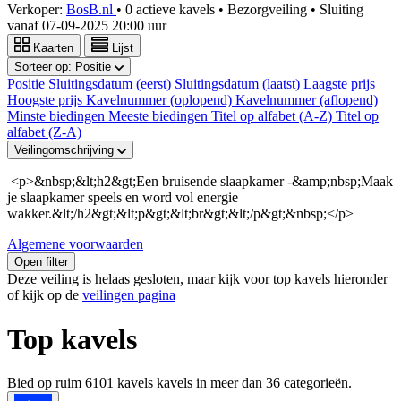
Verkoper:
BosB.nl
•
0 actieve kavels
•
Bezorgveiling
• Sluiting
vanaf
07-09-2025 20:00 uur
Kaarten
Lijst
Sorteer op:
Positie
Positie
Sluitingsdatum (eerst)
Sluitingsdatum (laatst)
Laagste prijs
Hoogste prijs
Kavelnummer (oplopend)
Kavelnummer (aflopend)
Minste biedingen
Meeste biedingen
Titel op alfabet (A-Z)
Titel op
alfabet (Z-A)
Veilingomschrijving
<p>&nbsp;&lt;h2&gt;Een bruisende slaapkamer -&amp;nbsp;Maak
je slaapkamer speels en word vol energie
wakker.&lt;/h2&gt;&lt;p&gt;&lt;br&gt;&lt;/p&gt;&nbsp;</p>
Algemene voorwaarden
Open filter
Deze veiling is helaas gesloten, maar kijk voor top kavels hieronder
of kijk op de
veilingen pagina
Top kavels
Bied op ruim
6101 kavels
kavels in meer dan
36
categorieën.