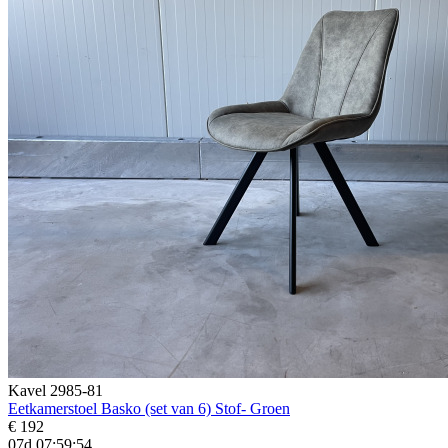
Kavel 2985-81
Eetkamerstoel Basko (set van 6) Stof- Groen
€ 192
07d 07:59:52