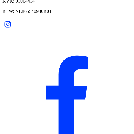
KVK: 91064414
BTW: NL865540986B01