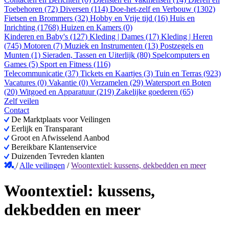
Toebehoren (72)
Diversen (114)
Doe-het-zelf en Verbouw (1302)
Fietsen en Brommers (32)
Hobby en Vrije tijd (16)
Huis en
Inrichting (1768)
Huizen en Kamers (0)
Kinderen en Baby's (127)
Kleding | Dames (17)
Kleding | Heren
(745)
Motoren (7)
Muziek en Instrumenten (13)
Postzegels en
Munten (1)
Sieraden, Tassen en Uiterlijk (80)
Spelcomputers en
Games (5)
Sport en Fitness (116)
Telecommunicatie (37)
Tickets en Kaartjes (3)
Tuin en Terras (923)
Vacatures (0)
Vakantie (0)
Verzamelen (29)
Watersport en Boten
(20)
Witgoed en Apparatuur (219)
Zakelijke goederen (65)
Zelf veilen
Contact
De Marktplaats voor Veilingen
Eerlijk en Transparant
Groot en Afwisselend Aanbod
Bereikbare Klantenservice
Duizenden Tevreden klanten
/
Alle veilingen
/
Woontextiel: kussens, dekbedden en meer
Woontextiel: kussens,
dekbedden en meer