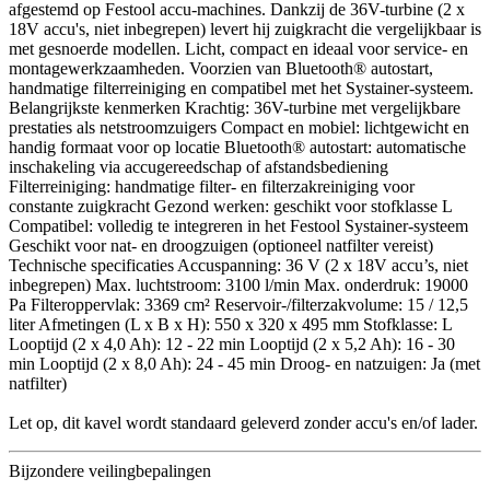
afgestemd op Festool accu-machines. Dankzij de 36V-turbine (2 x
18V accu's, niet inbegrepen) levert hij zuigkracht die vergelijkbaar is
met gesnoerde modellen. Licht, compact en ideaal voor service- en
montagewerkzaamheden. Voorzien van Bluetooth® autostart,
handmatige filterreiniging en compatibel met het Systainer-systeem.
Belangrijkste kenmerken Krachtig: 36V-turbine met vergelijkbare
prestaties als netstroomzuigers Compact en mobiel: lichtgewicht en
handig formaat voor op locatie Bluetooth® autostart: automatische
inschakeling via accugereedschap of afstandsbediening
Filterreiniging: handmatige filter- en filterzakreiniging voor
constante zuigkracht Gezond werken: geschikt voor stofklasse L
Compatibel: volledig te integreren in het Festool Systainer-systeem
Geschikt voor nat- en droogzuigen (optioneel natfilter vereist)
Technische specificaties Accuspanning: 36 V (2 x 18V accu’s, niet
inbegrepen) Max. luchtstroom: 3100 l/min Max. onderdruk: 19000
Pa Filteroppervlak: 3369 cm² Reservoir-/filterzakvolume: 15 / 12,5
liter Afmetingen (L x B x H): 550 x 320 x 495 mm Stofklasse: L
Looptijd (2 x 4,0 Ah): 12 - 22 min Looptijd (2 x 5,2 Ah): 16 - 30
min Looptijd (2 x 8,0 Ah): 24 - 45 min Droog- en natzuigen: Ja (met
natfilter)
Let op, dit kavel wordt standaard geleverd zonder accu's en/of lader.
Bijzondere veilingbepalingen