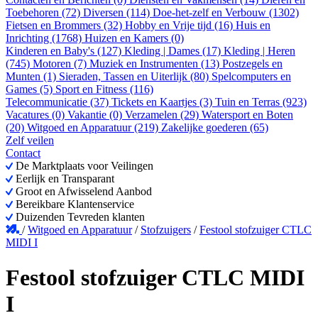
Toebehoren (72)
Diversen (114)
Doe-het-zelf en Verbouw (1302)
Fietsen en Brommers (32)
Hobby en Vrije tijd (16)
Huis en
Inrichting (1768)
Huizen en Kamers (0)
Kinderen en Baby's (127)
Kleding | Dames (17)
Kleding | Heren
(745)
Motoren (7)
Muziek en Instrumenten (13)
Postzegels en
Munten (1)
Sieraden, Tassen en Uiterlijk (80)
Spelcomputers en
Games (5)
Sport en Fitness (116)
Telecommunicatie (37)
Tickets en Kaartjes (3)
Tuin en Terras (923)
Vacatures (0)
Vakantie (0)
Verzamelen (29)
Watersport en Boten
(20)
Witgoed en Apparatuur (219)
Zakelijke goederen (65)
Zelf veilen
Contact
De Marktplaats voor Veilingen
Eerlijk en Transparant
Groot en Afwisselend Aanbod
Bereikbare Klantenservice
Duizenden Tevreden klanten
/
Witgoed en Apparatuur
/
Stofzuigers
/
Festool stofzuiger CTLC
MIDI I
Festool stofzuiger CTLC MIDI
I