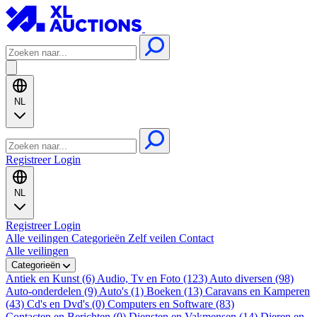
NL
Registreer
Login
NL
Registreer
Login
Alle veilingen
Categorieën
Zelf veilen
Contact
Alle veilingen
Categorieën
Antiek en Kunst (6)
Audio, Tv en Foto (123)
Auto diversen (98)
Auto-onderdelen (9)
Auto's (1)
Boeken (13)
Caravans en Kamperen
(43)
Cd's en Dvd's (0)
Computers en Software (83)
Contacten en Berichten (0)
Diensten en Vakmensen (14)
Dieren en