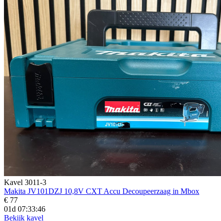
Kavel 3011-3
Makita JV101DZJ 10,8V CXT Accu Decoupeerzaag in Mbox
€ 77
01d 07:33:44
Bekijk kavel