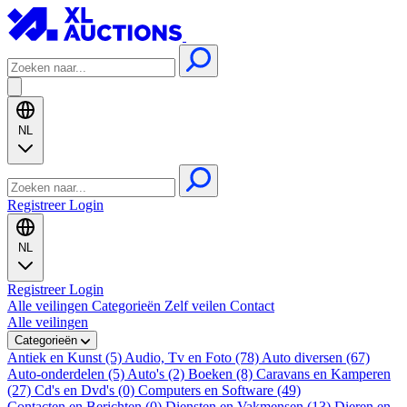
NL
Registreer
Login
NL
Registreer
Login
Alle veilingen
Categorieën
Zelf veilen
Contact
Alle veilingen
Categorieën
Antiek en Kunst (5)
Audio, Tv en Foto (78)
Auto diversen (67)
Auto-onderdelen (5)
Auto's (2)
Boeken (8)
Caravans en Kamperen
(27)
Cd's en Dvd's (0)
Computers en Software (49)
Contacten en Berichten (0)
Diensten en Vakmensen (13)
Dieren en