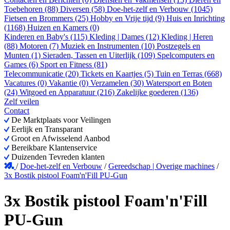
Toebehoren (88)
Diversen (58)
Doe-het-zelf en Verbouw (1045)
Fietsen en Brommers (25)
Hobby en Vrije tijd (9)
Huis en Inrichting
(1168)
Huizen en Kamers (0)
Kinderen en Baby's (115)
Kleding | Dames (12)
Kleding | Heren
(88)
Motoren (7)
Muziek en Instrumenten (10)
Postzegels en
Munten (1)
Sieraden, Tassen en Uiterlijk (109)
Spelcomputers en
Games (6)
Sport en Fitness (81)
Telecommunicatie (20)
Tickets en Kaartjes (5)
Tuin en Terras (668)
Vacatures (0)
Vakantie (0)
Verzamelen (30)
Watersport en Boten
(24)
Witgoed en Apparatuur (216)
Zakelijke goederen (136)
Zelf veilen
Contact
De Marktplaats voor Veilingen
Eerlijk en Transparant
Groot en Afwisselend Aanbod
Bereikbare Klantenservice
Duizenden Tevreden klanten
/
Doe-het-zelf en Verbouw
/
Gereedschap | Overige machines
/
3x Bostik pistool Foam'n'Fill PU-Gun
3x Bostik pistool Foam'n'Fill
PU-Gun