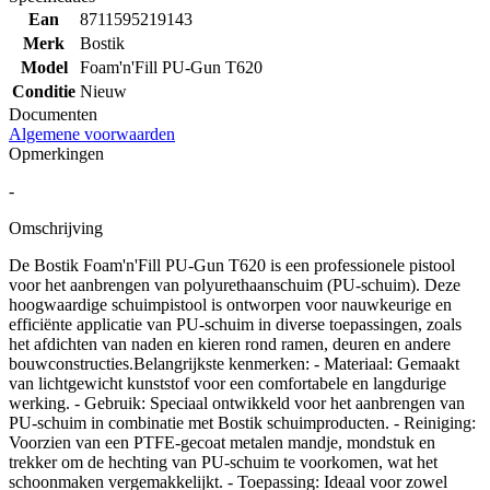
Ean
8711595219143
Merk
Bostik
Model
Foam'n'Fill PU-Gun T620
Conditie
Nieuw
Documenten
Algemene voorwaarden
Opmerkingen
-
Omschrijving
De Bostik Foam'n'Fill PU-Gun T620 is een professionele pistool
voor het aanbrengen van polyurethaanschuim (PU-schuim). Deze
hoogwaardige schuimpistool is ontworpen voor nauwkeurige en
efficiënte applicatie van PU-schuim in diverse toepassingen, zoals
het afdichten van naden en kieren rond ramen, deuren en andere
bouwconstructies.​ Belangrijkste kenmerken: - Materiaal: Gemaakt
van lichtgewicht kunststof voor een comfortabele en langdurige
werking. - Gebruik: Speciaal ontwikkeld voor het aanbrengen van
PU-schuim in combinatie met Bostik schuimproducten. - Reiniging:
Voorzien van een PTFE-gecoat metalen mandje, mondstuk en
trekker om de hechting van PU-schuim te voorkomen, wat het
schoonmaken vergemakkelijkt. - Toepassing: Ideaal voor zowel