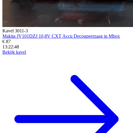
Kavel 3011-3
Makita JV101DZJ 10,8V CXT Accu Decoupeerzaag in Mbox
€ 87
13:22:47
Bekijk kavel