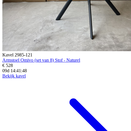
Kavel 2985-121
Armstoel Omivo (set van 8) Stof - Naturel
€ 528
09d 14:41:47
Bekijk kavel