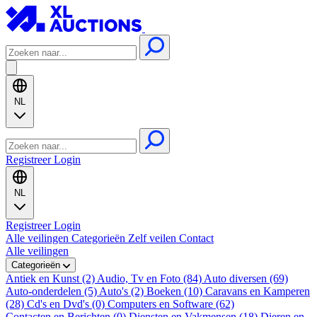
NL
Registreer
Login
NL
Registreer
Login
Alle veilingen
Categorieën
Zelf veilen
Contact
Alle veilingen
Categorieën
Antiek en Kunst (2)
Audio, Tv en Foto (84)
Auto diversen (69)
Auto-onderdelen (5)
Auto's (2)
Boeken (10)
Caravans en Kamperen
(28)
Cd's en Dvd's (0)
Computers en Software (62)
Contacten en Berichten (0)
Diensten en Vakmensen (18)
Dieren en