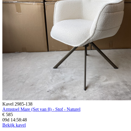
Kavel 2985-138
Armstoel Mare (Set van 8) - Stof - Naturel
€ 585
09d 14:58:47
Bekijk kavel