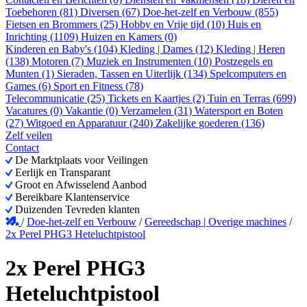
Toebehoren (81)
Diversen (67)
Doe-het-zelf en Verbouw (855)
Fietsen en Brommers (25)
Hobby en Vrije tijd (10)
Huis en
Inrichting (1109)
Huizen en Kamers (0)
Kinderen en Baby's (104)
Kleding | Dames (12)
Kleding | Heren
(138)
Motoren (7)
Muziek en Instrumenten (10)
Postzegels en
Munten (1)
Sieraden, Tassen en Uiterlijk (134)
Spelcomputers en
Games (6)
Sport en Fitness (78)
Telecommunicatie (25)
Tickets en Kaartjes (2)
Tuin en Terras (699)
Vacatures (0)
Vakantie (0)
Verzamelen (31)
Watersport en Boten
(27)
Witgoed en Apparatuur (240)
Zakelijke goederen (136)
Zelf veilen
Contact
De Marktplaats voor Veilingen
Eerlijk en Transparant
Groot en Afwisselend Aanbod
Bereikbare Klantenservice
Duizenden Tevreden klanten
/
Doe-het-zelf en Verbouw
/
Gereedschap | Overige machines
/
2x Perel PHG3 Heteluchtpistool
2x Perel PHG3
Heteluchtpistool