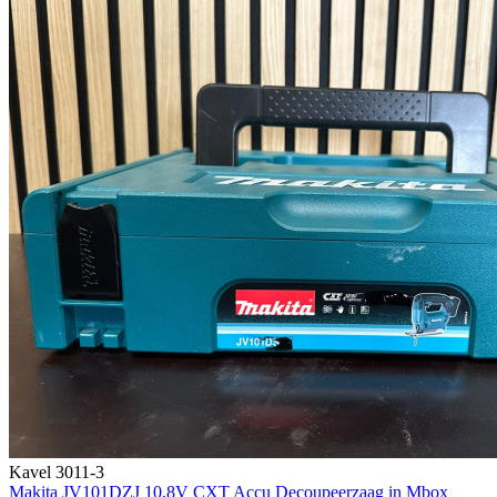
Kavel 3011-3
Makita JV101DZJ 10,8V CXT Accu Decoupeerzaag in Mbox