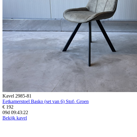
Kavel 2985-81
Eetkamerstoel Basko (set van 6) Stof- Groen
€ 192
09d 09:43:20
Bekijk kavel