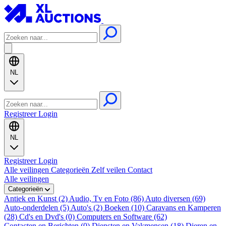
NL
Registreer
Login
NL
Registreer
Login
Alle veilingen
Categorieën
Zelf veilen
Contact
Alle veilingen
Categorieën
Antiek en Kunst (2)
Audio, Tv en Foto (86)
Auto diversen (69)
Auto-onderdelen (5)
Auto's (2)
Boeken (10)
Caravans en Kamperen
(28)
Cd's en Dvd's (0)
Computers en Software (62)
Contacten en Berichten (0)
Diensten en Vakmensen (18)
Dieren en