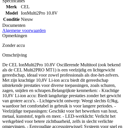
Specificaties
Merk
CEL
Model
IonMulti2Pro 10.8V
Conditie
Nieuw
Documenten
Algemene voorwaarden
Opmerkingen
Zonder accu
Omschrijving
De CEL IonMulti2Pro 10.8V Oscillerende Multitool (ook bekend
als de CEL Multi2PRO MT1) is een veelzijdig en lichtgewicht
gereedschap, ideaal voor zowel professionals als doe-het-zelvers.
Met zijn krachtige 10,8V Li-ion accu biedt dit gereedschap
uitstekende prestaties voor diverse toepassingen, zoals schuren,
zagen, snijden en schrapen.​ Belangrijkste kenmerken: - Krachtige
10,8V Li-ion accu: Biedt langdurige prestaties zonder het gewicht
van grotere accu's. - Lichtgewicht ontwerp: Weegt slechts 0,9kg,
waardoor het comfortabel in gebruik is voor langere periodes. -
Veelzijdige toepassingen: Geschikt voor het bewerken van hout,
metaal, kunststof, tegels en meer. - LED-werklicht: Verlicht het
werkgebied voor betere zichtbaarheid, zelfs in slecht verlichte
omgevingen. - Eenvoudige accessoirewissel: Systeem voor snel en