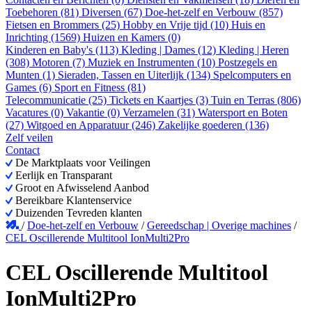
Toebehoren (81)
Diversen (67)
Doe-het-zelf en Verbouw (857)
Fietsen en Brommers (25)
Hobby en Vrije tijd (10)
Huis en
Inrichting (1569)
Huizen en Kamers (0)
Kinderen en Baby's (113)
Kleding | Dames (12)
Kleding | Heren
(308)
Motoren (7)
Muziek en Instrumenten (10)
Postzegels en
Munten (1)
Sieraden, Tassen en Uiterlijk (134)
Spelcomputers en
Games (6)
Sport en Fitness (81)
Telecommunicatie (25)
Tickets en Kaartjes (3)
Tuin en Terras (806)
Vacatures (0)
Vakantie (0)
Verzamelen (31)
Watersport en Boten
(27)
Witgoed en Apparatuur (246)
Zakelijke goederen (136)
Zelf veilen
Contact
De Marktplaats voor Veilingen
Eerlijk en Transparant
Groot en Afwisselend Aanbod
Bereikbare Klantenservice
Duizenden Tevreden klanten
/
Doe-het-zelf en Verbouw
/
Gereedschap | Overige machines
/
CEL Oscillerende Multitool IonMulti2Pro
CEL Oscillerende Multitool
IonMulti2Pro