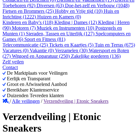
Toebehoren (92)
Diversen (63)
Doe-het-zelf en Verbouw (1048)
Fietsen en Brommers (25)
Hobby en Vrije tijd (10)
Huis en
Inrichting (1222)
Huizen en Kamers (0)
Kinderen en Baby's (118)
Kleding | Dames (12)
Kleding | Heren
(90)
Motoren (7)
Muziek en Instrumenten (10)
Postzegels en
Munten (1)
Sieraden, Tassen en Uiterlijk (127)
Spelcomputers en
Games (6)
Sport en Fitness (81)
Telecommunicatie (25)
Tickets en Kaartjes (5)
Tuin en Terras (675)
Vacatures (0)
Vakantie (0)
Verzamelen (30)
Watersport en Boten
(27)
Witgoed en Apparatuur (250)
Zakelijke goederen (136)
Zelf veilen
Contact
De Marktplaats voor Veilingen
Eerlijk en Transparant
Groot en Afwisselend Aanbod
Bereikbare Klantenservice
Duizenden Tevreden klanten
/
Alle veilingen
/
Verzendveiling | Etonic Sneakers
Verzendveiling | Etonic
Sneakers