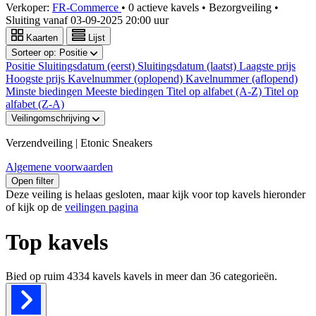
Verkoper:
FR-Commerce
•
0 actieve kavels
•
Bezorgveiling
•
Sluiting vanaf
03-09-2025 20:00 uur
Kaarten
Lijst
Sorteer op:
Positie
Positie
Sluitingsdatum (eerst)
Sluitingsdatum (laatst)
Laagste prijs
Hoogste prijs
Kavelnummer (oplopend)
Kavelnummer (aflopend)
Minste biedingen
Meeste biedingen
Titel op alfabet (A-Z)
Titel op
alfabet (Z-A)
Veilingomschrijving
Verzendveiling | Etonic Sneakers
Algemene voorwaarden
Open filter
Deze veiling is helaas gesloten, maar kijk voor top kavels hieronder
of kijk op de
veilingen pagina
Top kavels
Bied op ruim
4334 kavels
kavels in meer dan
36
categorieën.