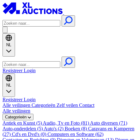
NL
Registreer
Login
NL
Registreer
Login
Alle veilingen
Categorieën
Zelf veilen
Contact
Alle veilingen
Categorieën
Antiek en Kunst (5)
Audio, Tv en Foto (81)
Auto diversen (71)
Auto-onderdelen (5)
Auto's (2)
Boeken (8)
Caravans en Kamperen
(27)
Cd's en Dvd's (0)
Computers en Software (62)
Contacten en Berichten (0)
Diensten en Vakmensen (13)
Dieren en