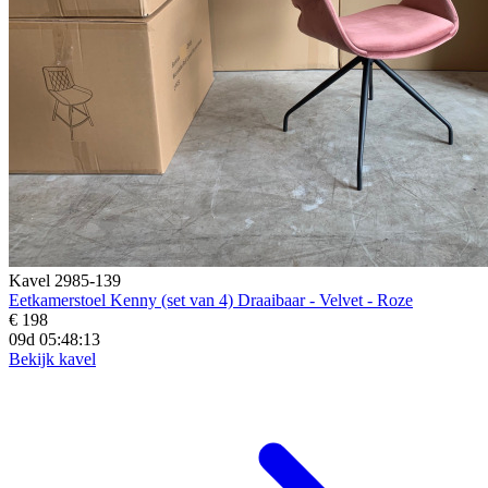
Kavel 2985-139
Eetkamerstoel Kenny (set van 4) Draaibaar - Velvet - Roze
€ 198
09d 05:48:11
Bekijk kavel