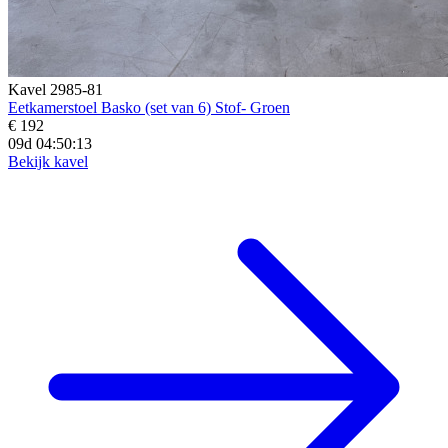
Kavel 2985-81
Eetkamerstoel Basko (set van 6) Stof- Groen
€ 192
09d 04:50:11
Bekijk kavel