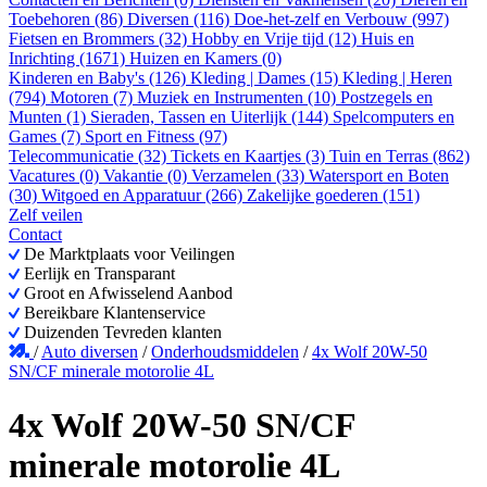
Toebehoren (86)
Diversen (116)
Doe-het-zelf en Verbouw (997)
Fietsen en Brommers (32)
Hobby en Vrije tijd (12)
Huis en
Inrichting (1671)
Huizen en Kamers (0)
Kinderen en Baby's (126)
Kleding | Dames (15)
Kleding | Heren
(794)
Motoren (7)
Muziek en Instrumenten (10)
Postzegels en
Munten (1)
Sieraden, Tassen en Uiterlijk (144)
Spelcomputers en
Games (7)
Sport en Fitness (97)
Telecommunicatie (32)
Tickets en Kaartjes (3)
Tuin en Terras (862)
Vacatures (0)
Vakantie (0)
Verzamelen (33)
Watersport en Boten
(30)
Witgoed en Apparatuur (266)
Zakelijke goederen (151)
Zelf veilen
Contact
De Marktplaats voor Veilingen
Eerlijk en Transparant
Groot en Afwisselend Aanbod
Bereikbare Klantenservice
Duizenden Tevreden klanten
/
Auto diversen
/
Onderhoudsmiddelen
/
4x Wolf 20W-50
SN/CF minerale motorolie 4L
4x Wolf 20W-50 SN/CF
minerale motorolie 4L