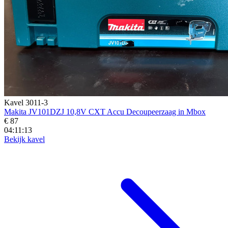
Kavel 3011-3
Makita JV101DZJ 10,8V CXT Accu Decoupeerzaag in Mbox
€ 87
04:11:11
Bekijk kavel