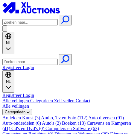
NL
Registreer
Login
NL
Registreer
Login
Alle veilingen
Categorieën
Zelf veilen
Contact
Alle veilingen
Categorieën
Antiek en Kunst (3)
Audio, Tv en Foto (112)
Auto diversen (91)
Auto-onderdelen (6)
Auto's (2)
Boeken (13)
Caravans en Kamperen
(41)
Cd's en Dvd's (0)
Computers en Software (63)
Contacten en Berichten (0)
Diensten en Vakmensen (20)
Dieren en