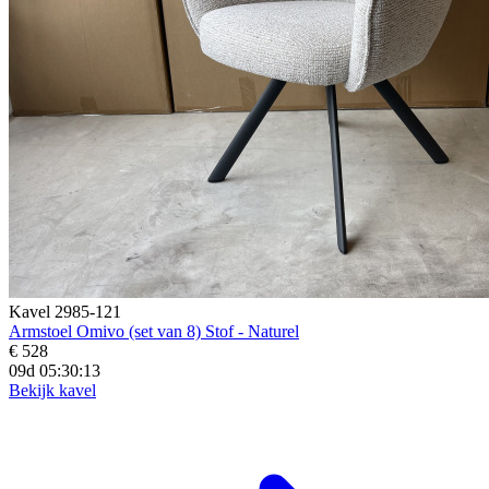
Kavel 2985-121
Armstoel Omivo (set van 8) Stof - Naturel
€ 528
09d 05:30:11
Bekijk kavel