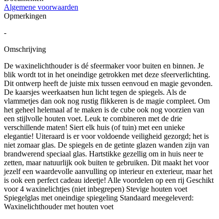
Algemene voorwaarden
Opmerkingen
-
Omschrijving
De waxinelichthouder is dé sfeermaker voor buiten en binnen. Je
blik wordt tot in het oneindige getrokken met deze sfeerverlichting.
Dit ontwerp heeft de juiste mix tussen eenvoud en magie gevonden.
De kaarsjes weerkaatsen hun licht tegen de spiegels. Als de
vlammetjes dan ook nog rustig flikkeren is de magie compleet. Om
het geheel helemaal af te maken is de cube ook nog voorzien van
een stijlvolle houten voet. Leuk te combineren met de drie
verschillende maten! Siert elk huis (of tuin) met een unieke
elegantie! Uiteraard is er voor voldoende veiligheid gezorgd; het is
niet zomaar glas. De spiegels en de getinte glazen wanden zijn van
brandwerend speciaal glas. Hartstikke gezellig om in huis neer te
zetten, maar natuurlijk ook buiten te gebruiken. Dit maakt het voor
jezelf een waardevolle aanvulling op interieur en exterieur, maar het
is ook een perfect cadeau ideetje! Alle voordelen op een rij Geschikt
voor 4 waxinelichtjes (niet inbegrepen) Stevige houten voet
Spiegelglas met oneindige spiegeling Standaard meegeleverd:
Waxinelichthouder met houten voet