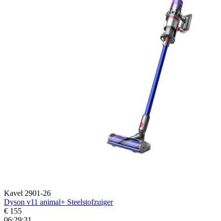
Kavel 2901-26
Dyson v11 animal+ Steelstofzuiger
€ 155
06:29:29