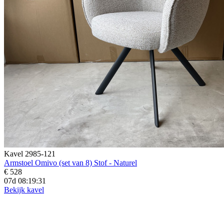
Kavel 2985-121
Armstoel Omivo (set van 8) Stof - Naturel
€ 528
07d 08:19:29
Bekijk kavel