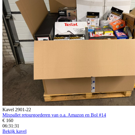
Kavel 2901-22
Mixpallet retourgoederen van o.a. Amazon en Bol #14
€ 160
06:31:29
Bekijk kavel