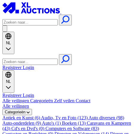
NL
Registreer
Login
NL
Registreer
Login
Alle veilingen
Categorieën
Zelf veilen
Contact
Alle veilingen
Categorieën
Antiek en Kunst (6)
Audio, Tv en Foto (123)
Auto diversen (98)
Auto-onderdelen (9)
Auto's (1)
Boeken (13)
Caravans en Kamperen
(43)
Cd's en Dvd's (0)
Computers en Software (83)
Contacten en Berichten (0)
Diensten en Vakmensen (14)
Dieren en