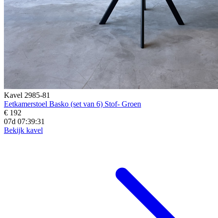
Kavel 2985-81
Eetkamerstoel Basko (set van 6) Stof- Groen
€ 192
07d 07:39:29
Bekijk kavel