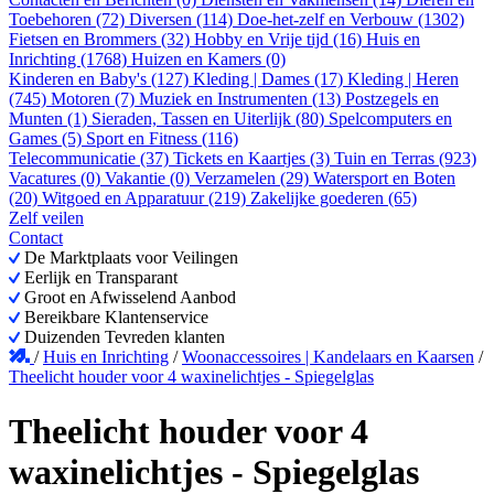
Toebehoren (72)
Diversen (114)
Doe-het-zelf en Verbouw (1302)
Fietsen en Brommers (32)
Hobby en Vrije tijd (16)
Huis en
Inrichting (1768)
Huizen en Kamers (0)
Kinderen en Baby's (127)
Kleding | Dames (17)
Kleding | Heren
(745)
Motoren (7)
Muziek en Instrumenten (13)
Postzegels en
Munten (1)
Sieraden, Tassen en Uiterlijk (80)
Spelcomputers en
Games (5)
Sport en Fitness (116)
Telecommunicatie (37)
Tickets en Kaartjes (3)
Tuin en Terras (923)
Vacatures (0)
Vakantie (0)
Verzamelen (29)
Watersport en Boten
(20)
Witgoed en Apparatuur (219)
Zakelijke goederen (65)
Zelf veilen
Contact
De Marktplaats voor Veilingen
Eerlijk en Transparant
Groot en Afwisselend Aanbod
Bereikbare Klantenservice
Duizenden Tevreden klanten
/
Huis en Inrichting
/
Woonaccessoires | Kandelaars en Kaarsen
/
Theelicht houder voor 4 waxinelichtjes - Spiegelglas
Theelicht houder voor 4
waxinelichtjes - Spiegelglas