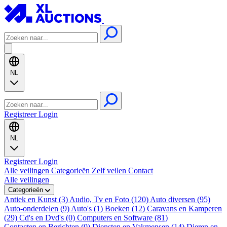
NL
Registreer
Login
NL
Registreer
Login
Alle veilingen
Categorieën
Zelf veilen
Contact
Alle veilingen
Categorieën
Antiek en Kunst (3)
Audio, Tv en Foto (120)
Auto diversen (95)
Auto-onderdelen (9)
Auto's (1)
Boeken (12)
Caravans en Kamperen
(29)
Cd's en Dvd's (0)
Computers en Software (81)
Contacten en Berichten (0)
Diensten en Vakmensen (14)
Dieren en