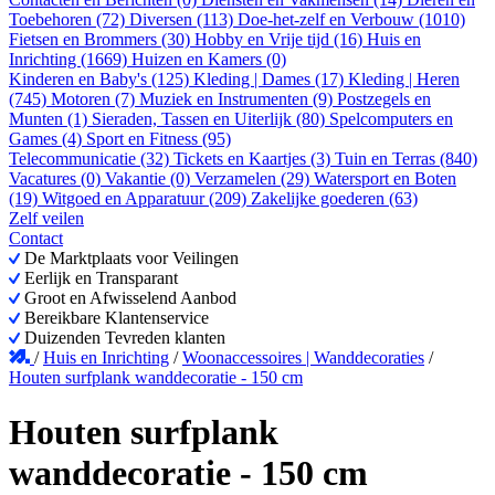
Toebehoren (72)
Diversen (113)
Doe-het-zelf en Verbouw (1010)
Fietsen en Brommers (30)
Hobby en Vrije tijd (16)
Huis en
Inrichting (1669)
Huizen en Kamers (0)
Kinderen en Baby's (125)
Kleding | Dames (17)
Kleding | Heren
(745)
Motoren (7)
Muziek en Instrumenten (9)
Postzegels en
Munten (1)
Sieraden, Tassen en Uiterlijk (80)
Spelcomputers en
Games (4)
Sport en Fitness (95)
Telecommunicatie (32)
Tickets en Kaartjes (3)
Tuin en Terras (840)
Vacatures (0)
Vakantie (0)
Verzamelen (29)
Watersport en Boten
(19)
Witgoed en Apparatuur (209)
Zakelijke goederen (63)
Zelf veilen
Contact
De Marktplaats voor Veilingen
Eerlijk en Transparant
Groot en Afwisselend Aanbod
Bereikbare Klantenservice
Duizenden Tevreden klanten
/
Huis en Inrichting
/
Woonaccessoires | Wanddecoraties
/
Houten surfplank wanddecoratie - 150 cm
Houten surfplank
wanddecoratie - 150 cm