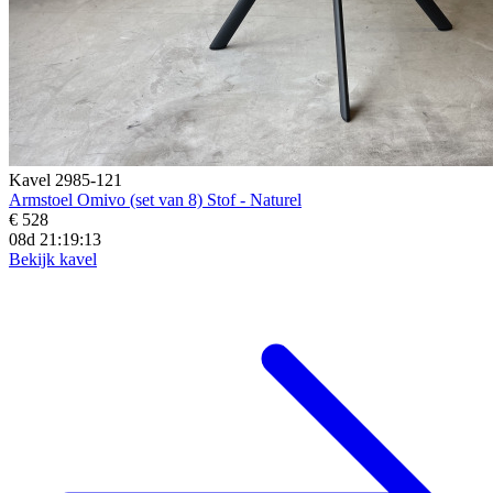
Kavel 2985-121
Armstoel Omivo (set van 8) Stof - Naturel
€ 528
08d 21:19:12
Bekijk kavel