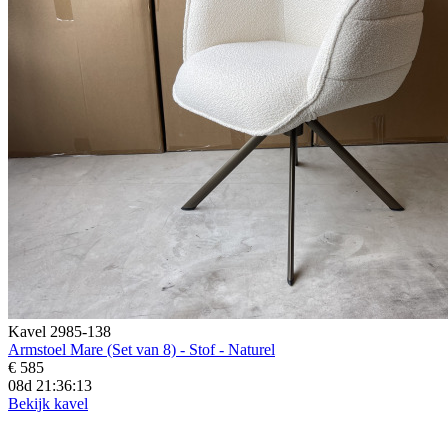
Kavel 2985-138
Armstoel Mare (Set van 8) - Stof - Naturel
€ 585
08d 21:36:12
Bekijk kavel