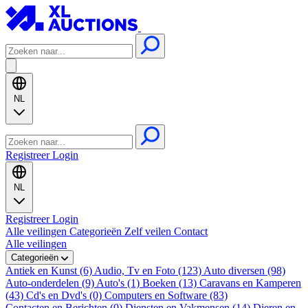
NL
Registreer
Login
NL
Registreer
Login
Alle veilingen
Categorieën
Zelf veilen
Contact
Alle veilingen
Categorieën
Antiek en Kunst (6)
Audio, Tv en Foto (123)
Auto diversen (98)
Auto-onderdelen (9)
Auto's (1)
Boeken (13)
Caravans en Kamperen
(43)
Cd's en Dvd's (0)
Computers en Software (83)
Contacten en Berichten (0)
Diensten en Vakmensen (14)
Dieren en