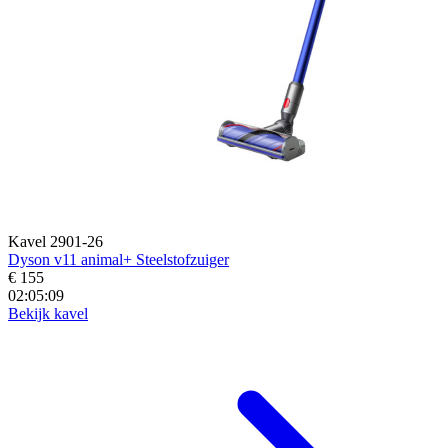
Kavel 2901-26
Dyson v11 animal+ Steelstofzuiger
€ 155
02:05:07
Bekijk kavel