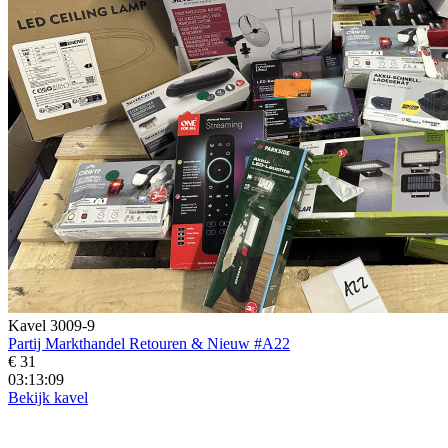
Kavel 3009-9
Partij Markthandel Retouren & Nieuw #A22
€ 31
03:13:07
Bekijk kavel