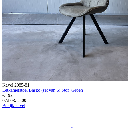
Kavel 2985-81
Eetkamerstoel Basko (set van 6) Stof- Groen
€ 192
07d 03:15:07
Bekijk kavel