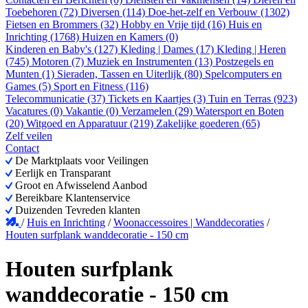
Toebehoren (72)
Diversen (114)
Doe-het-zelf en Verbouw (1302)
Fietsen en Brommers (32)
Hobby en Vrije tijd (16)
Huis en
Inrichting (1768)
Huizen en Kamers (0)
Kinderen en Baby's (127)
Kleding | Dames (17)
Kleding | Heren
(745)
Motoren (7)
Muziek en Instrumenten (13)
Postzegels en
Munten (1)
Sieraden, Tassen en Uiterlijk (80)
Spelcomputers en
Games (5)
Sport en Fitness (116)
Telecommunicatie (37)
Tickets en Kaartjes (3)
Tuin en Terras (923)
Vacatures (0)
Vakantie (0)
Verzamelen (29)
Watersport en Boten
(20)
Witgoed en Apparatuur (219)
Zakelijke goederen (65)
Zelf veilen
Contact
De Marktplaats voor Veilingen
Eerlijk en Transparant
Groot en Afwisselend Aanbod
Bereikbare Klantenservice
Duizenden Tevreden klanten
/
Huis en Inrichting
/
Woonaccessoires | Wanddecoraties
/
Houten surfplank wanddecoratie - 150 cm
Houten surfplank
wanddecoratie - 150 cm