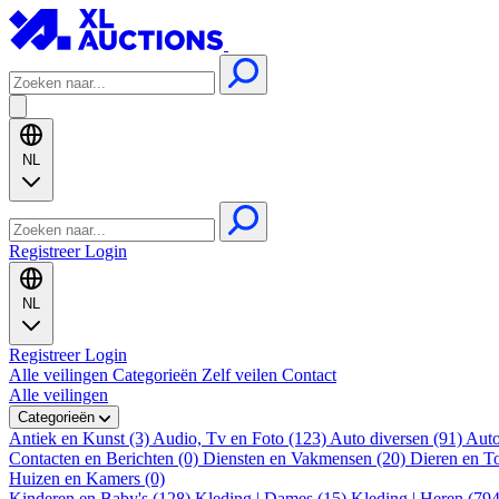
NL
Registreer
Login
NL
Registreer
Login
Alle veilingen
Categorieën
Zelf veilen
Contact
Alle veilingen
Categorieën
Antiek en Kunst (3)
Audio, Tv en Foto (123)
Auto diversen (91)
Auto
Contacten en Berichten (0)
Diensten en Vakmensen (20)
Dieren en T
Huizen en Kamers (0)
Kinderen en Baby's (128)
Kleding | Dames (15)
Kleding | Heren (79