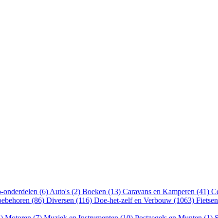
-onderdelen (6)
Auto's (2)
Boeken (13)
Caravans en Kamperen (41)
Cd
oebehoren (86)
Diversen (116)
Doe-het-zelf en Verbouw (1063)
Fietse
4)
Motoren (7)
Muziek en Instrumenten (10)
Postzegels en Munten (1)
S