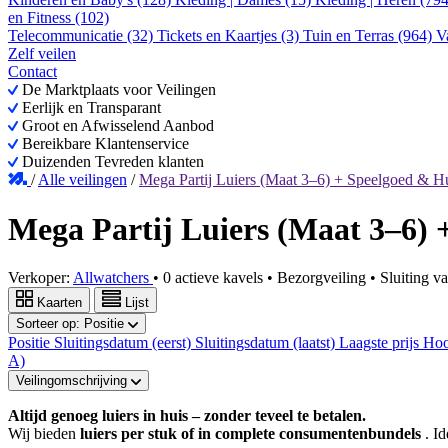
en Fitness (102)
Telecommunicatie (32)
Tickets en Kaartjes (3)
Tuin en Terras (964)
V
Zelf veilen
Contact
De Marktplaats voor Veilingen
Eerlijk en Transparant
Groot en Afwisselend Aanbod
Bereikbare Klantenservice
Duizenden Tevreden klanten
/
Alle veilingen
/
Mega Partij Luiers (Maat 3–6) + Speelgoed & H
Mega Partij Luiers (Maat 3–6) 
Verkoper:
Allwatchers
•
0 actieve kavels
•
Bezorgveiling
• Sluiting v
Kaarten
Lijst
Sorteer op:
Positie
Positie
Sluitingsdatum (eerst)
Sluitingsdatum (laatst)
Laagste prijs
Hoo
A)
Veilingomschrijving
Altijd genoeg luiers in huis – zonder teveel te betalen.
Wij bieden
luiers per stuk of in complete consumentenbundels
. I