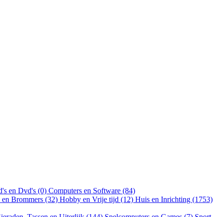
's en Dvd's (0)
Computers en Software (84)
n en Brommers (32)
Hobby en Vrije tijd (12)
Huis en Inrichting (1753)
ieraden, Tassen en Uiterlijk (144)
Spelcomputers en Games (7)
Sport