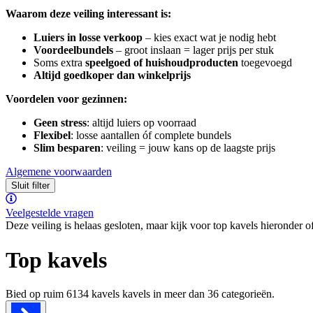
Waarom deze veiling interessant is:
Luiers in losse verkoop
– kies exact wat je nodig hebt
Voordeelbundels
– groot inslaan = lager prijs per stuk
Soms extra
speelgoed of huishoudproducten
toegevoegd
Altijd goedkoper dan winkelprijs
Voordelen voor gezinnen:
Geen stress
: altijd luiers op voorraad
Flexibel
: losse aantallen óf complete bundels
Slim besparen
: veiling = jouw kans op de laagste prijs
Algemene voorwaarden
Sluit filter
Veelgestelde vragen
Deze veiling is helaas gesloten, maar kijk voor top kavels hieronder o
Top kavels
Bied op ruim
6134 kavels
kavels in meer dan
36
categorieën.