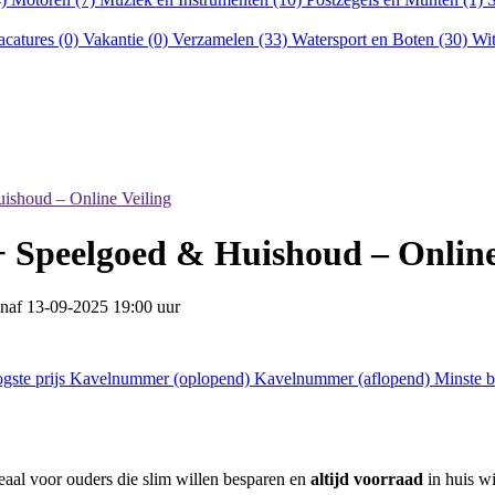
acatures (0)
Vakantie (0)
Verzamelen (33)
Watersport en Boten (30)
Wit
uishoud – Online Veiling
+ Speelgoed & Huishoud – Online
anaf
13-09-2025 19:00 uur
gste prijs
Kavelnummer (oplopend)
Kavelnummer (aflopend)
Minste 
deaal voor ouders die slim willen besparen en
altijd voorraad
in huis wi