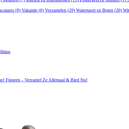
acatures (0)
Vakantie (0)
Verzamelen (29)
Watersport en Boten (20)
Wit
llidan
p! Figuren – Verzamel Ze Allemaal & Bied Nu!