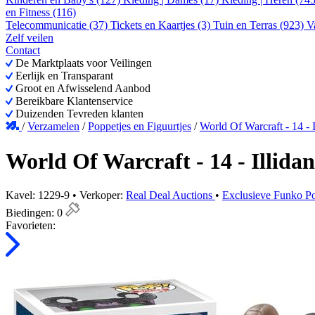
en Fitness (116)
Telecommunicatie (37)
Tickets en Kaartjes (3)
Tuin en Terras (923)
V
Zelf veilen
Contact
De Marktplaats voor Veilingen
Eerlijk en Transparant
Groot en Afwisselend Aanbod
Bereikbare Klantenservice
Duizenden Tevreden klanten
/
Verzamelen
/
Poppetjes en Figuurtjes
/
World Of Warcraft - 14 - I
World Of Warcraft - 14 - Illidan
Kavel: 1229-9 • Verkoper:
Real Deal Auctions
•
Exclusieve Funko Po
Biedingen:
0
Favorieten: