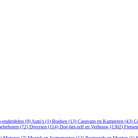
-onderdelen (9)
Auto's (1)
Boeken (13)
Caravans en Kamperen (43)
Cd
oebehoren (72)
Diversen (114)
Doe-het-zelf en Verbouw (1302)
Fietse
5)
Motoren (7)
Muziek en Instrumenten (13)
Postzegels en Munten (1)
S