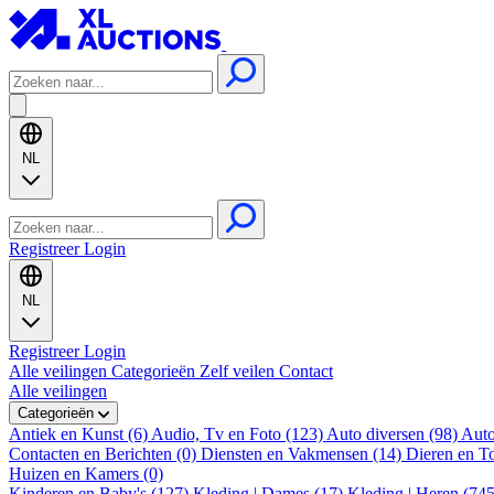
NL
Registreer
Login
NL
Registreer
Login
Alle veilingen
Categorieën
Zelf veilen
Contact
Alle veilingen
Categorieën
Antiek en Kunst (6)
Audio, Tv en Foto (123)
Auto diversen (98)
Auto
Contacten en Berichten (0)
Diensten en Vakmensen (14)
Dieren en T
Huizen en Kamers (0)
Kinderen en Baby's (127)
Kleding | Dames (17)
Kleding | Heren (74