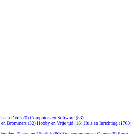
's en Dvd's (0)
Computers en Software (83)
n en Brommers (32)
Hobby en Vrije tijd (16)
Huis en Inrichting (1768)
ieraden, Tassen en Uiterlijk (80)
Spelcomputers en Games (5)
Sport