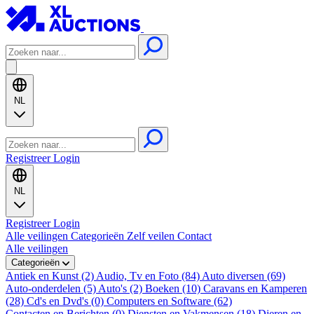
NL
Registreer
Login
NL
Registreer
Login
Alle veilingen
Categorieën
Zelf veilen
Contact
Alle veilingen
Categorieën
Antiek en Kunst (2)
Audio, Tv en Foto (84)
Auto diversen (69)
Auto-onderdelen (5)
Auto's (2)
Boeken (10)
Caravans en Kamperen
(28)
Cd's en Dvd's (0)
Computers en Software (62)
Contacten en Berichten (0)
Diensten en Vakmensen (18)
Dieren en