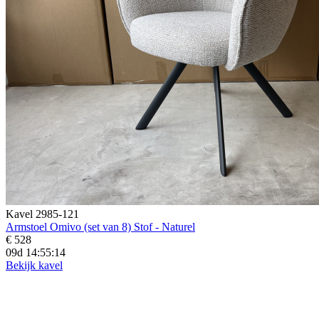
Kavel 2985-121
Armstoel Omivo (set van 8) Stof - Naturel
€ 528
09d 14:55:13
Bekijk kavel