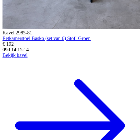
Kavel 2985-81
Eetkamerstoel Basko (set van 6) Stof- Groen
€ 192
09d 14:15:13
Bekijk kavel