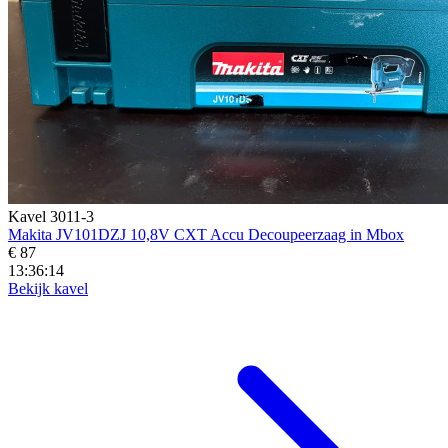
Kavel 3011-3
Makita JV101DZJ 10,8V CXT Accu Decoupeerzaag in Mbox
€ 87
13:36:13
Bekijk kavel