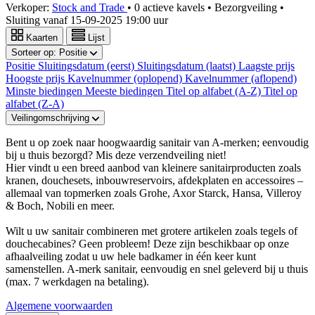
Verkoper:
Stock and Trade
•
0 actieve kavels
•
Bezorgveiling
•
Sluiting vanaf
15-09-2025 19:00 uur
Kaarten
Lijst
Sorteer op:
Positie
Positie
Sluitingsdatum (eerst)
Sluitingsdatum (laatst)
Laagste prijs
Hoogste prijs
Kavelnummer (oplopend)
Kavelnummer (aflopend)
Minste biedingen
Meeste biedingen
Titel op alfabet (A-Z)
Titel op
alfabet (Z-A)
Veilingomschrijving
Bent u op zoek naar hoogwaardig sanitair van A-merken; eenvoudig
bij u thuis bezorgd? Mis deze verzendveiling niet!
Hier vindt u een breed aanbod van kleinere sanitairproducten zoals
kranen, douchesets, inbouwreservoirs, afdekplaten en accessoires –
allemaal van topmerken zoals Grohe, Axor Starck, Hansa, Villeroy
& Boch, Nobili en meer.
Wilt u uw sanitair combineren met grotere artikelen zoals tegels of
douchecabines? Geen probleem! Deze zijn beschikbaar op onze
afhaalveiling zodat u uw hele badkamer in één keer kunt
samenstellen. A-merk sanitair, eenvoudig en snel geleverd bij u thuis
(max. 7 werkdagen na betaling).
Algemene voorwaarden