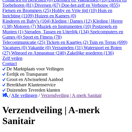
Toebehoren (81)
Diversen (67)
Doe-het-zelf en Verbouw (855)
Fietsen en Brommers (25)
Hobby en Vrije tijd (10)
Huis en
Inrichting (1109)
Huizen en Kamers (0)
Kinderen en Baby's (104)
Kleding | Dames (12)
Kleding | Heren
(138)
Motoren (7)
Muziek en Instrumenten (10)
Postzegels en
Munten (1)
Sieraden, Tassen en Uiterlijk (134)
Spelcomputers en
Games (6)
Sport en Fitness (78)
Telecommunicatie (25)
Tickets en Kaartjes (2)
Tuin en Terras (699)
Vacatures (0)
Vakantie (0)
Verzamelen (31)
Watersport en Boten
(27)
Witgoed en Apparatuur (240)
Zakelijke goederen (136)
Zelf veilen
Contact
De Marktplaats voor Veilingen
Eerlijk en Transparant
Groot en Afwisselend Aanbod
Bereikbare Klantenservice
Duizenden Tevreden klanten
/
Alle veilingen
/
Verzendveiling | A-merk Sanitair
Verzendveiling | A-merk
Sanitair