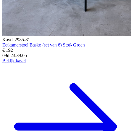
Kavel 2985-81
Eetkamerstoel Basko (set van 6) Stof- Groen
€ 192
09d 23:39:04
Bekijk kavel