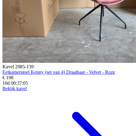
Kavel 2985-139
Eetkamerstoel Kenny (set van 4) Draaibaar - Velvet - Roze
€ 198
10d 00:37:04
Bekijk kavel