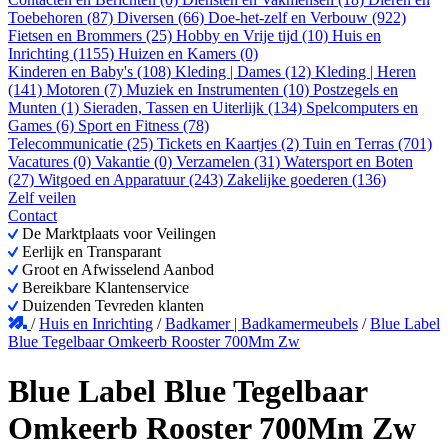
Toebehoren (87)
Diversen (66)
Doe-het-zelf en Verbouw (922)
Fietsen en Brommers (25)
Hobby en Vrije tijd (10)
Huis en
Inrichting (1155)
Huizen en Kamers (0)
Kinderen en Baby's (108)
Kleding | Dames (12)
Kleding | Heren
(141)
Motoren (7)
Muziek en Instrumenten (10)
Postzegels en
Munten (1)
Sieraden, Tassen en Uiterlijk (134)
Spelcomputers en
Games (6)
Sport en Fitness (78)
Telecommunicatie (25)
Tickets en Kaartjes (2)
Tuin en Terras (701)
Vacatures (0)
Vakantie (0)
Verzamelen (31)
Watersport en Boten
(27)
Witgoed en Apparatuur (243)
Zakelijke goederen (136)
Zelf veilen
Contact
De Marktplaats voor Veilingen
Eerlijk en Transparant
Groot en Afwisselend Aanbod
Bereikbare Klantenservice
Duizenden Tevreden klanten
/
Huis en Inrichting
/
Badkamer | Badkamermeubels
/
Blue Label
Blue Tegelbaar Omkeerb Rooster 700Mm Zw
Blue Label Blue Tegelbaar
Omkeerb Rooster 700Mm Zw