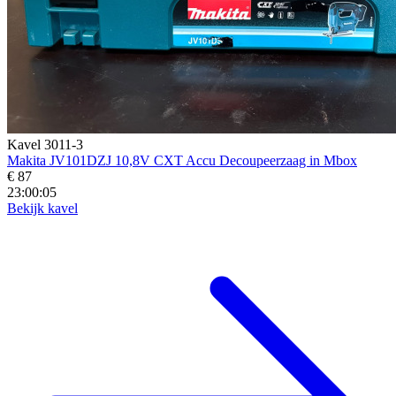
Kavel 3011-3
Makita JV101DZJ 10,8V CXT Accu Decoupeerzaag in Mbox
€ 87
23:00:04
Bekijk kavel