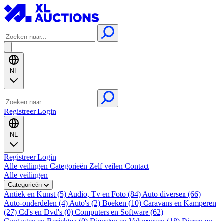
NL
Registreer
Login
NL
Registreer
Login
Alle veilingen
Categorieën
Zelf veilen
Contact
Alle veilingen
Categorieën
Antiek en Kunst (5)
Audio, Tv en Foto (84)
Auto diversen (66)
Auto-onderdelen (4)
Auto's (2)
Boeken (10)
Caravans en Kamperen
(27)
Cd's en Dvd's (0)
Computers en Software (62)
Contacten en Berichten (0)
Diensten en Vakmensen (18)
Dieren en