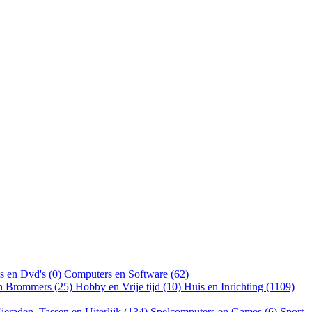
s en Dvd's (0)
Computers en Software (62)
en Brommers (25)
Hobby en Vrije tijd (10)
Huis en Inrichting (1109)
ieraden, Tassen en Uiterlijk (134)
Spelcomputers en Games (6)
Sport