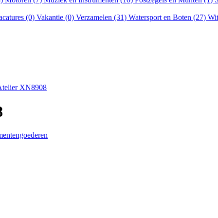
acatures (0)
Vakantie (0)
Verzamelen (31)
Watersport en Boten (27)
Wit
Atelier XN8908
8
umentengoederen