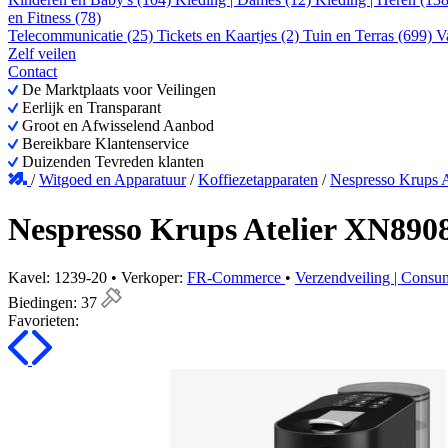
en Fitness (78)
Telecommunicatie (25)
Tickets en Kaartjes (2)
Tuin en Terras (699)
V
Zelf veilen
Contact
De Marktplaats voor Veilingen
Eerlijk en Transparant
Groot en Afwisselend Aanbod
Bereikbare Klantenservice
Duizenden Tevreden klanten
/
Witgoed en Apparatuur
/
Koffiezetapparaten
/
Nespresso Krups 
Nespresso Krups Atelier XN890
Kavel: 1239-20 • Verkoper:
FR-Commerce
•
Verzendveiling | Cons
Biedingen:
37
Favorieten: