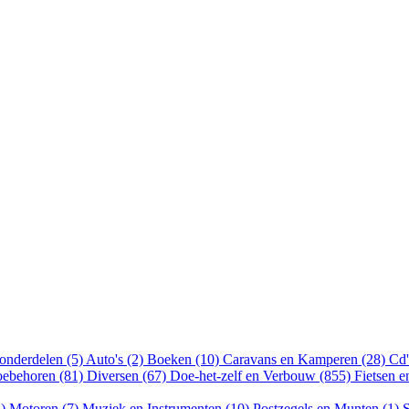
onderdelen (5)
Auto's (2)
Boeken (10)
Caravans en Kamperen (28)
Cd'
oebehoren (81)
Diversen (67)
Doe-het-zelf en Verbouw (855)
Fietsen 
8)
Motoren (7)
Muziek en Instrumenten (10)
Postzegels en Munten (1)
S