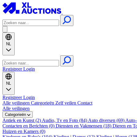
NL
Registreer
Login
NL
Registreer
Login
Alle veilingen
Categorieën
Zelf veilen
Contact
Alle veilingen
Categorieën
Antiek en Kunst (2)
Audio, Tv en Foto (84)
Auto diversen (69)
Auto-
Contacten en Berichten (0)
Diensten en Vakmensen (18)
Dieren en T
Huizen en Kamers (0)
Kinderen en Baby's (104)
Kleding | Dames (12)
Kleding | Heren (13