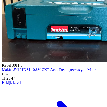
Kavel 3011-3
Makita JV101DZJ 10,8V CXT Accu Decoupeerzaag in Mbox
€ 87
11:25:45
Bekijk kavel