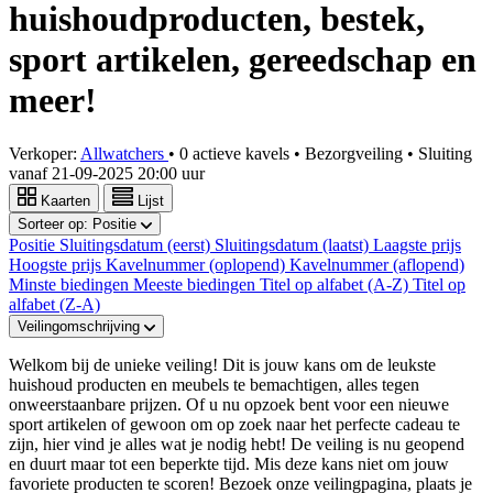
huishoudproducten, bestek,
sport artikelen, gereedschap en
meer!
Verkoper:
Allwatchers
•
0 actieve kavels
•
Bezorgveiling
• Sluiting
vanaf
21-09-2025 20:00 uur
Kaarten
Lijst
Sorteer op:
Positie
Positie
Sluitingsdatum (eerst)
Sluitingsdatum (laatst)
Laagste prijs
Hoogste prijs
Kavelnummer (oplopend)
Kavelnummer (aflopend)
Minste biedingen
Meeste biedingen
Titel op alfabet (A-Z)
Titel op
alfabet (Z-A)
Veilingomschrijving
Welkom bij de unieke veiling! Dit is jouw kans om de leukste
huishoud producten en meubels te bemachtigen, alles tegen
onweerstaanbare prijzen. Of u nu opzoek bent voor een nieuwe
sport artikelen of gewoon om op zoek naar het perfecte cadeau te
zijn, hier vind je alles wat je nodig hebt! De veiling is nu geopend
en duurt maar tot een beperkte tijd. Mis deze kans niet om jouw
favoriete producten te scoren! Bezoek onze veilingpagina, plaats je