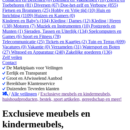
Toebehoren (81)
Diversen (67)
Doe-het-zelf en Verbouw (855)
Fietsen en Brommers (25)
Hobby en Vrije tijd (10)
Huis en
Inrichting (1109)
Huizen en Kamers (0)
Kinderen en Baby's (104)
Kleding | Dames (12)
Kleding | Heren
(138)
Motoren (7)
Muziek en Instrumenten (10)
Postzegels en
Munten (1)
Sieraden, Tassen en Uiterlijk (134)
Spelcomputers en
Games (6)
Sport en Fitness (78)
Telecommunicatie (25)
Tickets en Kaartjes (2)
Tuin en Terras (699)
Vacatures (0)
Vakantie (0)
Verzamelen (31)
Watersport en Boten
(27)
Witgoed en Apparatuur (240)
Zakelijke goederen (136)
Zelf veilen
Contact
De Marktplaats voor Veilingen
Eerlijk en Transparant
Groot en Afwisselend Aanbod
Bereikbare Klantenservice
Duizenden Tevreden klanten
/
Alle veilingen
/
Exclusieve meubels en kindermeubels,
huishoudproducten, bestek, sport artikelen, gereedschap en meer!
Exclusieve meubels en
kindermeubels,