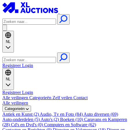
NL
Registreer
Login
NL
Registreer
Login
Alle veilingen
Categorieën
Zelf veilen
Contact
Alle veilingen
Categorieën
Antiek en Kunst (2)
Audio, Tv en Foto (84)
Auto diversen (69)
Auto-onderdelen (5)
Auto's (2)
Boeken (10)
Caravans en Kamperen
(28)
Cd's en Dvd's (0)
Computers en Software (62)
Contacten en Berichten (0)
Diensten en Vakmensen (18)
Dieren en