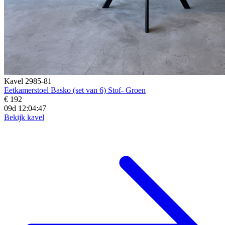
Kavel 2985-81
Eetkamerstoel Basko (set van 6) Stof- Groen
€ 192
09d 12:04:45
Bekijk kavel