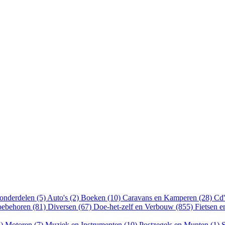
onderdelen (5)
Auto's (2)
Boeken (10)
Caravans en Kamperen (28)
Cd'
oebehoren (81)
Diversen (67)
Doe-het-zelf en Verbouw (855)
Fietsen 
8)
Motoren (7)
Muziek en Instrumenten (10)
Postzegels en Munten (1)
S