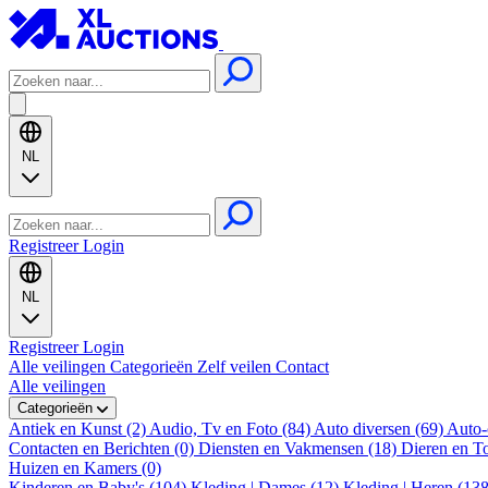
NL
Registreer
Login
NL
Registreer
Login
Alle veilingen
Categorieën
Zelf veilen
Contact
Alle veilingen
Categorieën
Antiek en Kunst (2)
Audio, Tv en Foto (84)
Auto diversen (69)
Auto-
Contacten en Berichten (0)
Diensten en Vakmensen (18)
Dieren en T
Huizen en Kamers (0)
Kinderen en Baby's (104)
Kleding | Dames (12)
Kleding | Heren (13