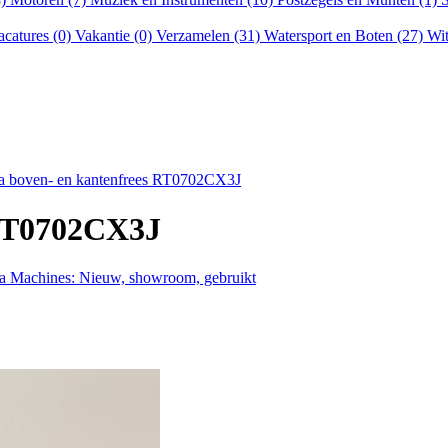
acatures (0)
Vakantie (0)
Verzamelen (31)
Watersport en Boten (27)
Wit
a boven- en kantenfrees RT0702CX3J
 RT0702CX3J
ta Machines: Nieuw, showroom, gebruikt