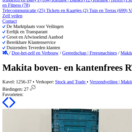
en Fitness (78)
Telecommunicatie (25)
Tickets en Kaartjes (2)
Tuin en Terras (699)
V
Zelf veilen
Contact
De Marktplaats voor Veilingen
Eerlijk en Transparant
Groot en Afwisselend Aanbod
Bereikbare Klantenservice
Duizenden Tevreden klanten
/
Doe-het-zelf en Verbouw
/
Gereedschap | Freesmachines
/
Makit
Makita boven- en kantenfrees
Kavel: 1256-37 • Verkoper:
Stock and Trade
•
Verzendveiling | Maki
Biedingen:
27
Favorieten: