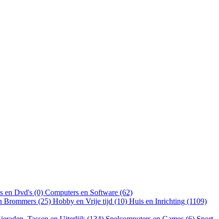
s en Dvd's (0)
Computers en Software (62)
en Brommers (25)
Hobby en Vrije tijd (10)
Huis en Inrichting (1109)
ieraden, Tassen en Uiterlijk (134)
Spelcomputers en Games (6)
Sport