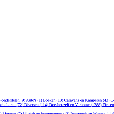
-onderdelen (9)
Auto's (1)
Boeken (13)
Caravans en Kamperen (43)
Cd
oebehoren (72)
Diversen (114)
Doe-het-zelf en Verbouw (1288)
Fietse
5)
Motoren (7)
Muziek en Instrumenten (13)
Postzegels en Munten (1)
S