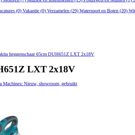
acatures (0)
Vakantie (0)
Verzamelen (29)
Watersport en Boten (20)
Wit
kita heggenschaar 65cm DUH651Z LXT 2x18V
UH651Z LXT 2x18V
ta Machines: Nieuw, showroom, gebruikt