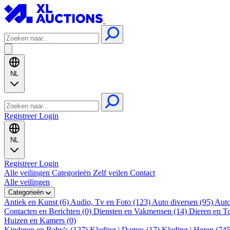
NL
Registreer
Login
NL
Registreer
Login
Alle veilingen
Categorieën
Zelf veilen
Contact
Alle veilingen
Categorieën
Antiek en Kunst (6)
Audio, Tv en Foto (123)
Auto diversen (95)
Auto
Contacten en Berichten (0)
Diensten en Vakmensen (14)
Dieren en T
Huizen en Kamers (0)
Kinderen en Baby's (127)
Kleding | Dames (17)
Kleding | Heren (74