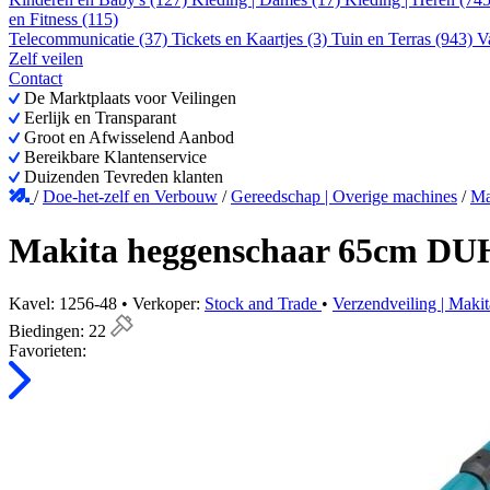
en Fitness (115)
Telecommunicatie (37)
Tickets en Kaartjes (3)
Tuin en Terras (943)
V
Zelf veilen
Contact
De Marktplaats voor Veilingen
Eerlijk en Transparant
Groot en Afwisselend Aanbod
Bereikbare Klantenservice
Duizenden Tevreden klanten
/
Doe-het-zelf en Verbouw
/
Gereedschap | Overige machines
/
Ma
Makita heggenschaar 65cm D
Kavel: 1256-48 • Verkoper:
Stock and Trade
•
Verzendveiling | Maki
Biedingen:
22
Favorieten: