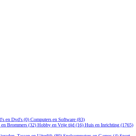
's en Dvd's (0)
Computers en Software (83)
n en Brommers (32)
Hobby en Vrije tijd (16)
Huis en Inrichting (1765)
ieraden, Tassen en Uiterlijk (80)
Spelcomputers en Games (4)
Sport