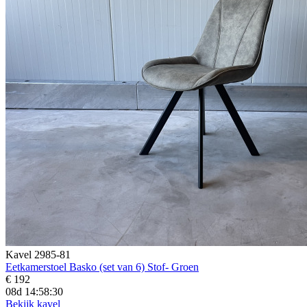
Kavel 2985-81
Eetkamerstoel Basko (set van 6) Stof- Groen
€ 192
08d 14:58:29
Bekijk kavel