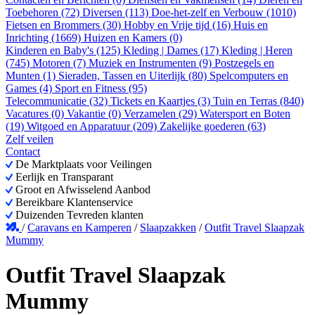
Toebehoren (72)
Diversen (113)
Doe-het-zelf en Verbouw (1010)
Fietsen en Brommers (30)
Hobby en Vrije tijd (16)
Huis en
Inrichting (1669)
Huizen en Kamers (0)
Kinderen en Baby's (125)
Kleding | Dames (17)
Kleding | Heren
(745)
Motoren (7)
Muziek en Instrumenten (9)
Postzegels en
Munten (1)
Sieraden, Tassen en Uiterlijk (80)
Spelcomputers en
Games (4)
Sport en Fitness (95)
Telecommunicatie (32)
Tickets en Kaartjes (3)
Tuin en Terras (840)
Vacatures (0)
Vakantie (0)
Verzamelen (29)
Watersport en Boten
(19)
Witgoed en Apparatuur (209)
Zakelijke goederen (63)
Zelf veilen
Contact
De Marktplaats voor Veilingen
Eerlijk en Transparant
Groot en Afwisselend Aanbod
Bereikbare Klantenservice
Duizenden Tevreden klanten
/
Caravans en Kamperen
/
Slaapzakken
/
Outfit Travel Slaapzak
Mummy
Outfit Travel Slaapzak
Mummy