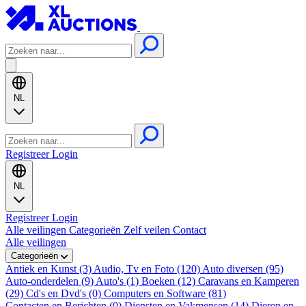
NL
Registreer
Login
NL
Registreer
Login
Alle veilingen
Categorieën
Zelf veilen
Contact
Alle veilingen
Categorieën
Antiek en Kunst (3)
Audio, Tv en Foto (120)
Auto diversen (95)
Auto-onderdelen (9)
Auto's (1)
Boeken (12)
Caravans en Kamperen
(29)
Cd's en Dvd's (0)
Computers en Software (81)
Contacten en Berichten (0)
Diensten en Vakmensen (14)
Dieren en