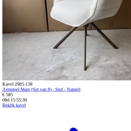
Kavel 2985-138
Armstoel Mare (Set van 8) - Stof - Naturel
€ 585
08d 15:55:29
Bekijk kavel