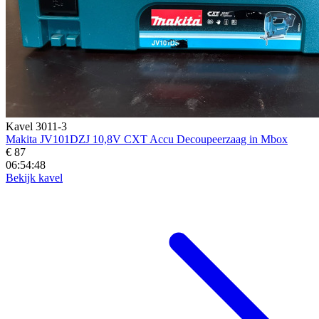
Kavel 3011-3
Makita JV101DZJ 10,8V CXT Accu Decoupeerzaag in Mbox
€ 87
06:54:46
Bekijk kavel