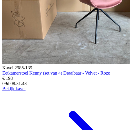
Kavel 2985-139
Eetkamerstoel Kenny (set van 4) Draaibaar - Velvet - Roze
€ 198
09d 08:31:46
Bekijk kavel