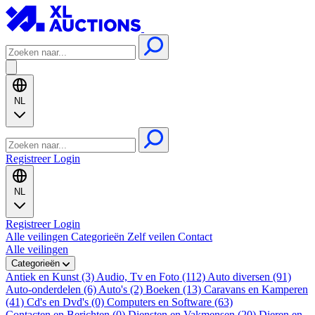
NL
Registreer
Login
NL
Registreer
Login
Alle veilingen
Categorieën
Zelf veilen
Contact
Alle veilingen
Categorieën
Antiek en Kunst (3)
Audio, Tv en Foto (112)
Auto diversen (91)
Auto-onderdelen (6)
Auto's (2)
Boeken (13)
Caravans en Kamperen
(41)
Cd's en Dvd's (0)
Computers en Software (63)
Contacten en Berichten (0)
Diensten en Vakmensen (20)
Dieren en