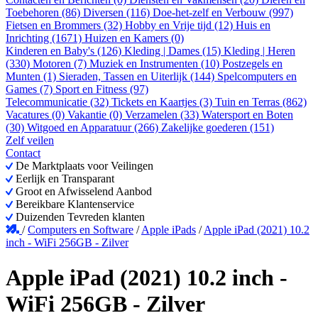
Toebehoren (86)
Diversen (116)
Doe-het-zelf en Verbouw (997)
Fietsen en Brommers (32)
Hobby en Vrije tijd (12)
Huis en
Inrichting (1671)
Huizen en Kamers (0)
Kinderen en Baby's (126)
Kleding | Dames (15)
Kleding | Heren
(330)
Motoren (7)
Muziek en Instrumenten (10)
Postzegels en
Munten (1)
Sieraden, Tassen en Uiterlijk (144)
Spelcomputers en
Games (7)
Sport en Fitness (97)
Telecommunicatie (32)
Tickets en Kaartjes (3)
Tuin en Terras (862)
Vacatures (0)
Vakantie (0)
Verzamelen (33)
Watersport en Boten
(30)
Witgoed en Apparatuur (266)
Zakelijke goederen (151)
Zelf veilen
Contact
De Marktplaats voor Veilingen
Eerlijk en Transparant
Groot en Afwisselend Aanbod
Bereikbare Klantenservice
Duizenden Tevreden klanten
/
Computers en Software
/
Apple iPads
/
Apple iPad (2021) 10.2
inch - WiFi 256GB - Zilver
Apple iPad (2021) 10.2 inch -
WiFi 256GB - Zilver