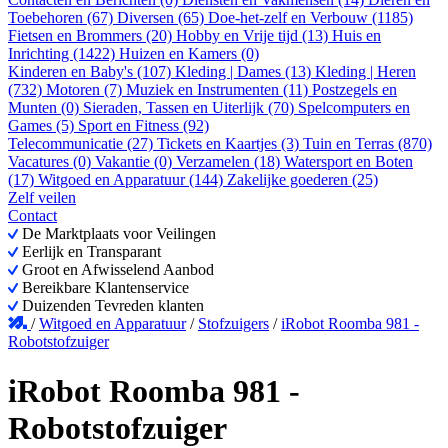
Toebehoren (67)
Diversen (65)
Doe-het-zelf en Verbouw (1185)
Fietsen en Brommers (20)
Hobby en Vrije tijd (13)
Huis en
Inrichting (1422)
Huizen en Kamers (0)
Kinderen en Baby's (107)
Kleding | Dames (13)
Kleding | Heren
(732)
Motoren (7)
Muziek en Instrumenten (11)
Postzegels en
Munten (0)
Sieraden, Tassen en Uiterlijk (70)
Spelcomputers en
Games (5)
Sport en Fitness (92)
Telecommunicatie (27)
Tickets en Kaartjes (3)
Tuin en Terras (870)
Vacatures (0)
Vakantie (0)
Verzamelen (18)
Watersport en Boten
(17)
Witgoed en Apparatuur (144)
Zakelijke goederen (25)
Zelf veilen
Contact
De Marktplaats voor Veilingen
Eerlijk en Transparant
Groot en Afwisselend Aanbod
Bereikbare Klantenservice
Duizenden Tevreden klanten
/
Witgoed en Apparatuur
/
Stofzuigers
/
iRobot Roomba 981 -
Robotstofzuiger
iRobot Roomba 981 -
Robotstofzuiger