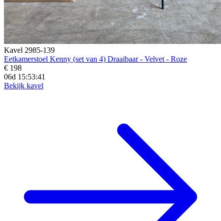
Kavel 2985-139
Eetkamerstoel Kenny (set van 4) Draaibaar - Velvet - Roze
€ 198
06d 15:53:39
Bekijk kavel