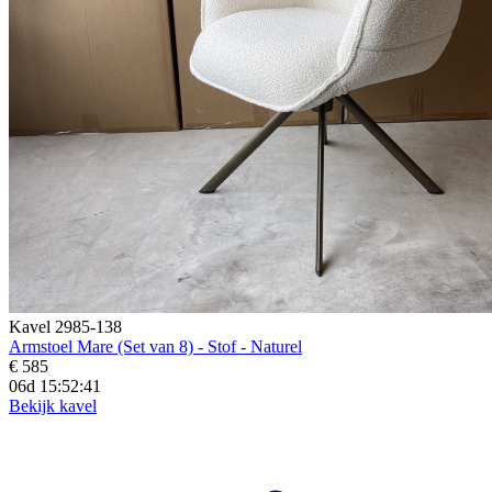
Kavel 2985-138
Armstoel Mare (Set van 8) - Stof - Naturel
€ 585
06d 15:52:39
Bekijk kavel