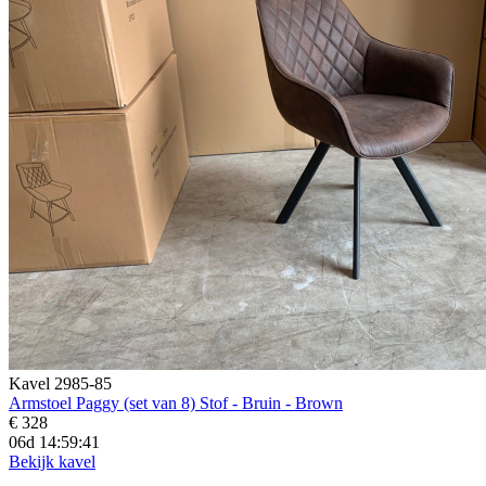
Kavel 2985-85
Armstoel Paggy (set van 8) Stof - Bruin - Brown
€ 328
06d 14:59:39
Bekijk kavel