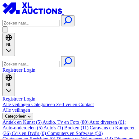
NL
Registreer
Login
NL
Registreer
Login
Alle veilingen
Categorieën
Zelf veilen
Contact
Alle veilingen
Categorieën
Antiek en Kunst (5)
Audio, Tv en Foto (80)
Auto diversen (61)
Auto-onderdelen (5)
Auto's (1)
Boeken (11)
Caravans en Kamperen
(36)
Cd's en Dvd's (0)
Computers en Software (50)
Contacten en Berichten (0)
Diensten en Vakmensen (14)
Dieren en