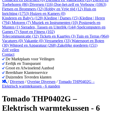
Toebehoren (86)
Diversen (116)
Doe-het-zelf en Verbouw (1063)
Fietsen en Brommers (32)
Hobby en Vrije tijd (12)
Huis en
Inrichting (1753)
Huizen en Kamers (0)
Kinderen en Baby's (128)
Kleding | Dames (15)
Kleding | Heren
(794)
Motoren (7)
Muziek en Instrumenten (10)
Postzegels en
Munten (1)
Sieraden, Tassen en Uiterlijk (144)
Spelcomputers en
Games (7)
Sport en Fitness (102)
Telecommunicatie (32)
Tickets en Kaartjes (3)
Tuin en Terras (964)
Vacatures (0)
Vakantie (0)
Verzamelen (33)
Watersport en Boten
(30)
Witgoed en Apparatuur (268)
Zakelijke goederen (151)
Zelf veilen
Contact
De Marktplaats voor Veilingen
Eerlijk en Transparant
Groot en Afwisselend Aanbod
Bereikbare Klantenservice
Duizenden Tevreden klanten
/
Diversen
/
Overige Diversen
/
Tomado THP0402G –
Elektrisch warmtekussen - 6 standen
Tomado THP0402G –
Elektrisch warmtekussen - 6