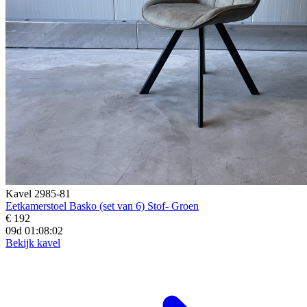
Kavel 2985-81
Eetkamerstoel Basko (set van 6) Stof- Groen
€ 192
09d 01:08:00
Bekijk kavel