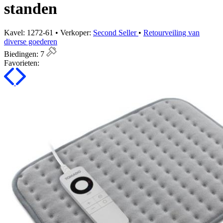
standen
Kavel: 1272-61 • Verkoper:
Second Seller
•
Retourveiling van
diverse goederen
Biedingen:
7
Favorieten: