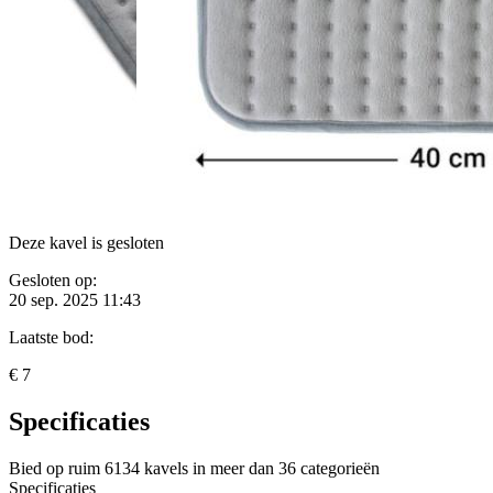
Deze kavel is gesloten
Gesloten op:
20 sep. 2025 11:43
Laatste bod:
€ 7
Specificaties
Bied op ruim
6134 kavels
in meer dan
36 categorieën
Specificaties