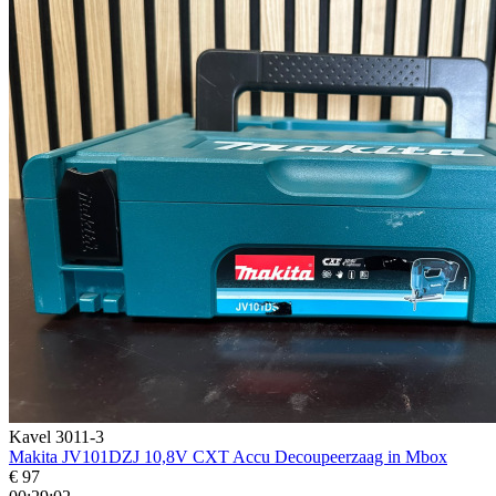
Kavel 3011-3
Makita JV101DZJ 10,8V CXT Accu Decoupeerzaag in Mbox
€ 97