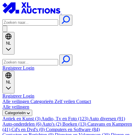
NL
Registreer
Login
NL
Registreer
Login
Alle veilingen
Categorieën
Zelf veilen
Contact
Alle veilingen
Categorieën
Antiek en Kunst (3)
Audio, Tv en Foto (123)
Auto diversen (91)
Auto-onderdelen (6)
Auto's (2)
Boeken (13)
Caravans en Kamperen
(41)
Cd's en Dvd's (0)
Computers en Software (84)
Contacten en Berichten (0)
Diensten en Vakmensen (20)
Dieren en