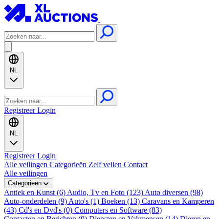
NL
Registreer
Login
NL
Registreer
Login
Alle veilingen
Categorieën
Zelf veilen
Contact
Alle veilingen
Categorieën
Antiek en Kunst (6)
Audio, Tv en Foto (123)
Auto diversen (98)
Auto-onderdelen (9)
Auto's (1)
Boeken (13)
Caravans en Kamperen
(43)
Cd's en Dvd's (0)
Computers en Software (83)
Contacten en Berichten (0)
Diensten en Vakmensen (14)
Dieren en