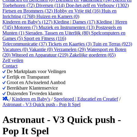
Toebehoren (72)
Diversen (114)
Doe-het-zelf en Verbouw (1302)
Fietsen en Brommers (32)
Hobby en Vrije tijd (16)
Huis en
Inrichting (1768)
Huizen en Kamers (0)
Kinderen en Baby's (127)
Kleding | Dames (17)
Kleding | Heren
(745)
Motoren (7)
Muziek en Instrumenten (13)
Postzegels en
Munten (1)
Sieraden, Tassen en Uiterlijk (80)
Spelcomputers en
Games (5)
Sport en Fitness (116)
Telecommunicatie (37)
Tickets en Kaartjes (3)
Tuin en Terras (923)
Vacatures (0)
Vakantie (0)
Verzamelen (29)
Watersport en Boten
(20)
Witgoed en Apparatuur (219)
Zakelijke goederen (65)
Zelf veilen
Contact
De Marktplaats voor Veilingen
Eerlijk en Transparant
Groot en Afwisselend Aanbod
Bereikbare Klantenservice
Duizenden Tevreden klanten
/
Kinderen en Baby's
/
Speelgoed | Educatief en Creatief
/
Astronaut - V3 Quick push - Pop It Spel
Astronaut - V3 Quick push -
Pop It Spel