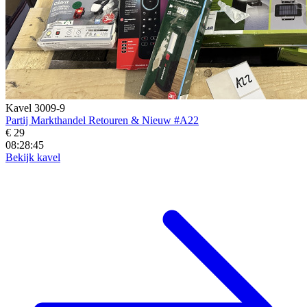
Kavel 3009-9
Partij Markthandel Retouren & Nieuw #A22
€ 29
08:28:43
Bekijk kavel