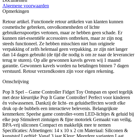
Documenten
Algemene voorwaarden
Opmerkingen
Retour artikel. Functionele retour artikelen van klanten kunnen
cosmetische gebreken, onvolkomenheden of lichte
gebruikersspoortjes vertonen, maar ze hebben geen schade. Er
kunnen niet-essentiële accessoires ontbreken, maar ze zijn nog
steeds functioneel. Ze hebben misschien niet hun originele
verpakking of zelfs helemaal geen verpakking. ze zijn niet langer
dan 14 dagen gebruikt (de tijd die nodig is om ze naar de leverancier
terug te sturen). Op alle gewonnen kavels geven wij 1 maand
garantie. Gewonnen kavels worden na betalingen binnen 7 dagen
verstuurd. Retour verzendkosten zijn voor eigen rekening.
Omschrijving
Pop It Spel – Game Controller Fidget Toy Ontspan en speel tegelijk
met deze kleurrijke Pop It Game Controller! Perfect voor kinderen
én volwassenen. Dankzij de licht- en geluidseffecten wordt elke
druk op de bubbels een interactieve belevenis. Belangrijkste
kenmerken: Speelse game controller-vorm LED-lichtjes & geluid bij
elke pop Stimuleert zintuigen & fijne motoriek Gemaakt van veilig,
BPA-vrij siliconen Compact en makkelijk mee te nemen
Specificaties: Afmetingen: 14 x 10 x 2 cm Materiaal: Siliconen &
kunststof Leeftijd: Vanaf 3 jaar Kleur: Meerdere varianten Laat