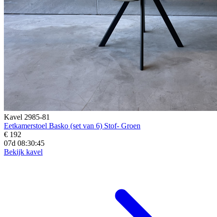
Kavel 2985-81
Eetkamerstoel Basko (set van 6) Stof- Groen
€ 192
07d 08:30:43
Bekijk kavel