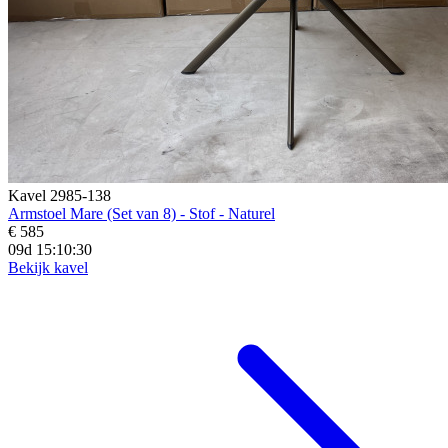
Kavel 2985-138
Armstoel Mare (Set van 8) - Stof - Naturel
€ 585
09d 15:10:28
Bekijk kavel