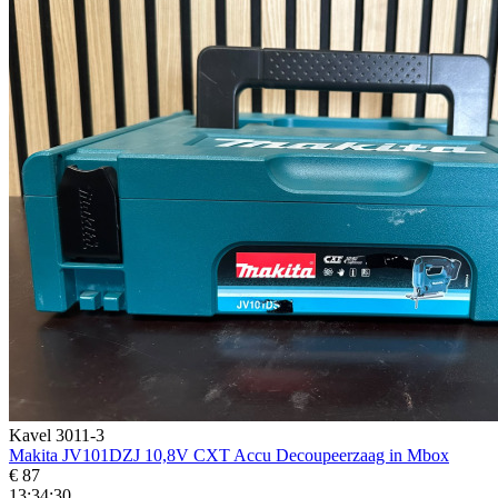
Kavel 3011-3
Makita JV101DZJ 10,8V CXT Accu Decoupeerzaag in Mbox
€ 87
13:34:28