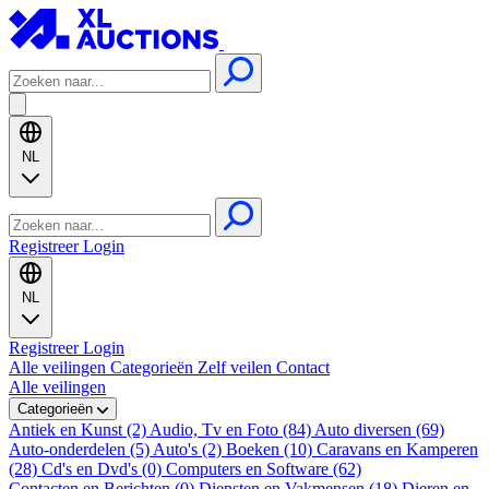
NL
Registreer
Login
NL
Registreer
Login
Alle veilingen
Categorieën
Zelf veilen
Contact
Alle veilingen
Categorieën
Antiek en Kunst (2)
Audio, Tv en Foto (84)
Auto diversen (69)
Auto-onderdelen (5)
Auto's (2)
Boeken (10)
Caravans en Kamperen
(28)
Cd's en Dvd's (0)
Computers en Software (62)
Contacten en Berichten (0)
Diensten en Vakmensen (18)
Dieren en