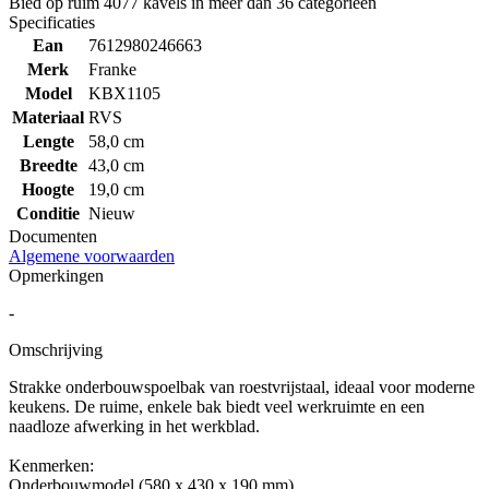
Bied op ruim
4077 kavels
in meer dan
36 categorieën
Specificaties
Ean
7612980246663
Merk
Franke
Model
KBX1105
Materiaal
RVS
Lengte
58,0 cm
Breedte
43,0 cm
Hoogte
19,0 cm
Conditie
Nieuw
Documenten
Algemene voorwaarden
Opmerkingen
-
Omschrijving
Strakke onderbouwspoelbak van roestvrijstaal, ideaal voor moderne
keukens. De ruime, enkele bak biedt veel werkruimte en een
naadloze afwerking in het werkblad.
Kenmerken:
Onderbouwmodel (580 x 430 x 190 mm)