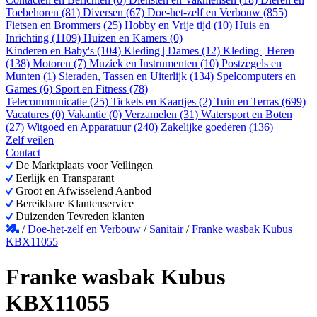
Toebehoren (81)
Diversen (67)
Doe-het-zelf en Verbouw (855)
Fietsen en Brommers (25)
Hobby en Vrije tijd (10)
Huis en
Inrichting (1109)
Huizen en Kamers (0)
Kinderen en Baby's (104)
Kleding | Dames (12)
Kleding | Heren
(138)
Motoren (7)
Muziek en Instrumenten (10)
Postzegels en
Munten (1)
Sieraden, Tassen en Uiterlijk (134)
Spelcomputers en
Games (6)
Sport en Fitness (78)
Telecommunicatie (25)
Tickets en Kaartjes (2)
Tuin en Terras (699)
Vacatures (0)
Vakantie (0)
Verzamelen (31)
Watersport en Boten
(27)
Witgoed en Apparatuur (240)
Zakelijke goederen (136)
Zelf veilen
Contact
De Marktplaats voor Veilingen
Eerlijk en Transparant
Groot en Afwisselend Aanbod
Bereikbare Klantenservice
Duizenden Tevreden klanten
/
Doe-het-zelf en Verbouw
/
Sanitair
/
Franke wasbak Kubus
KBX11055
Franke wasbak Kubus
KBX11055